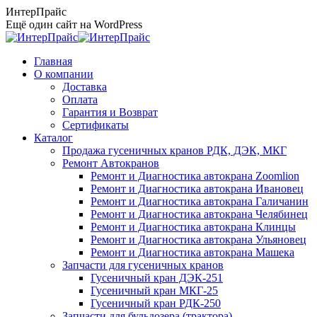
Перейти
ИнтерПрайс
к
Ещё один сайт на WordPress
содержанию
Главная
О компании
Доставка
Оплата
Гарантия и Возврат
Сертификаты
Каталог
Продажа гусеничных кранов РДК, ДЭК, МКГ
Ремонт Автокранов
Ремонт и Диагностика автокрана Zoomlion
Ремонт и Диагностика автокрана Ивановец
Ремонт и Диагностика автокрана Галичанин
Ремонт и Диагностика автокрана Челябинец
Ремонт и Диагностика автокрана Клинцы
Ремонт и Диагностика автокрана Ульяновец
Ремонт и Диагностика автокрана Машека
Запчасти для гусеничных кранов
Гусеничный кран ДЭК-251
Гусеничный кран МКГ-25
Гусеничный кран РДК-250
Запчасти для бульдозера (трактора)