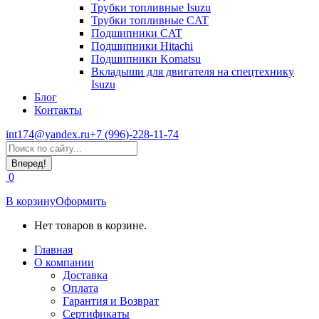
Трубки топливные Isuzu
Трубки топливные CAT
Подшипники CAT
Подшипники Hitachi
Подшипники Komatsu
Вкладыши для двигателя на спецтехнику
Isuzu
Блог
Контакты
int174@yandex.ru
+7 (996)-228-11-74
Страница
Поиск:
WhatsApp
открывается
0
в
новом
В корзину
Оформить
окне
Нет товаров в корзине.
Главная
О компании
Доставка
Оплата
Гарантия и Возврат
Сертификаты