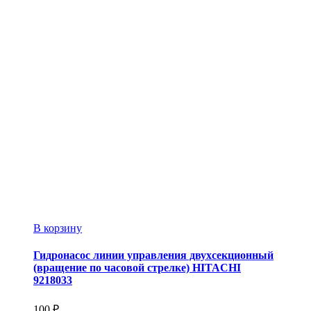
В корзину
Гидронасос линии управления двухсекционный
(вращение по часовой стрелке) HITACHI
9218033
100
₽