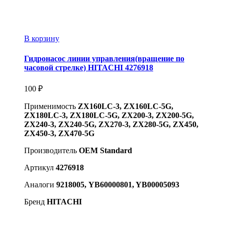
В корзину
Гидронасос линии управления(вращение по
часовой стрелке) HITACHI 4276918
100
₽
Применимость
ZX160LC-3, ZX160LC-5G,
ZX180LC-3, ZX180LC-5G, ZX200-3, ZX200-5G,
ZX240-3, ZX240-5G, ZX270-3, ZX280-5G, ZX450,
ZX450-3, ZX470-5G
Производитель
OEM Standard
Артикул
4276918
Аналоги
9218005, YB60000801, YB00005093
Бренд
HITACHI