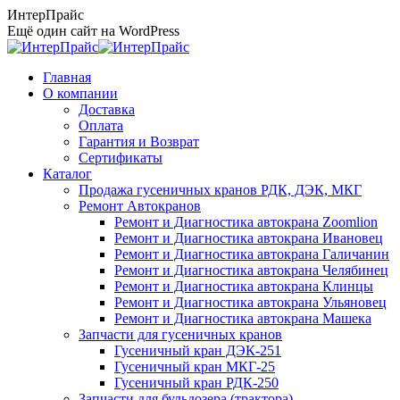
Перейти
ИнтерПрайс
к
Ещё один сайт на WordPress
содержанию
Главная
О компании
Доставка
Оплата
Гарантия и Возврат
Сертификаты
Каталог
Продажа гусеничных кранов РДК, ДЭК, МКГ
Ремонт Автокранов
Ремонт и Диагностика автокрана Zoomlion
Ремонт и Диагностика автокрана Ивановец
Ремонт и Диагностика автокрана Галичанин
Ремонт и Диагностика автокрана Челябинец
Ремонт и Диагностика автокрана Клинцы
Ремонт и Диагностика автокрана Ульяновец
Ремонт и Диагностика автокрана Машека
Запчасти для гусеничных кранов
Гусеничный кран ДЭК-251
Гусеничный кран МКГ-25
Гусеничный кран РДК-250
Запчасти для бульдозера (трактора)