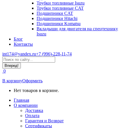
Трубки топливные Isuzu
Трубки топливные CAT
Подшипники CAT
Подшипники Hitachi
Подшипники Komatsu
Вкладыши для двигателя на спецтехнику
Isuzu
Блог
Контакты
int174@yandex.ru
+7 (996)-228-11-74
Страница
Поиск:
WhatsApp
открывается
0
в
новом
В корзину
Оформить
окне
Нет товаров в корзине.
Главная
О компании
Доставка
Оплата
Гарантия и Возврат
Сертификаты