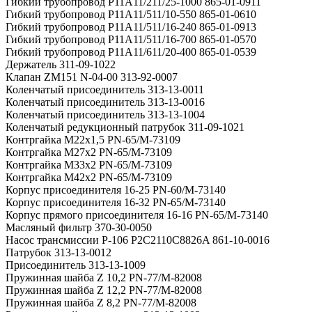
Гибкий трубопровод Р11А11/211/25-1000 865-01-0911
Гибкий трубопровод Р11А11/511/10-550 865-01-0610
Гибкий трубопровод Р11А11/511/16-240 865-01-0913
Гибкий трубопровод Р11А11/511/16-700 865-01-0570
Гибкий трубопровод Р11А11/611/20-400 865-01-0539
Держатель 311-09-1022
Клапан ZM151 N-04-00 313-92-0007
Коленчатый присоединитель 313-13-0011
Коленчатый присоединитель 313-13-0016
Коленчатый присоединитель 313-13-1004
Коленчатый редукционный патрубок 311-09-1021
Контргайка М22х1,5 PN-65/M-73109
Контргайка М27х2 PN-65/M-73109
Контргайка М33х2 PN-65/M-73109
Контргайка М42х2 PN-65/M-73109
Корпус присоединителя 16-25 PN-60/M-73140
Корпус присоединителя 16-32 PN-65/M-73140
Корпус прямого присоединителя 16-16 PN-65/M-73140
Масляный фильтр 370-30-0050
Насос трансмиссии P-106 P2C2110C8826A 861-10-0016
Патрубок 313-13-0012
Присоединитель 313-13-1009
Пружинная шайба Z 10,2 PN-77/M-82008
Пружинная шайба Z 12,2 PN-77/M-82008
Пружинная шайба Z 8,2 PN-77/M-82008