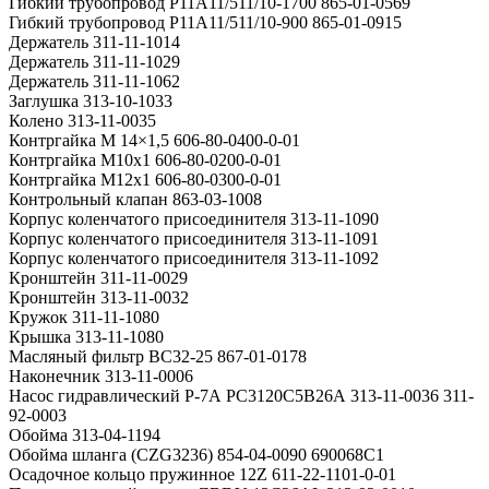
Гибкий трубопровод Р11А11/511/10-1700 865-01-0569
Гибкий трубопровод Р11А11/511/10-900 865-01-0915
Держатель 311-11-1014
Держатель 311-11-1029
Держатель 311-11-1062
Заглушка 313-10-1033
Колено 313-11-0035
Контргайка M 14×1,5 606-80-0400-0-01
Контргайка M10x1 606-80-0200-0-01
Контргайка M12x1 606-80-0300-0-01
Контрольный клапан 863-03-1008
Корпус коленчатого присоединителя 313-11-1090
Корпус коленчатого присоединителя 313-11-1091
Корпус коленчатого присоединителя 313-11-1092
Кронштейн 311-11-0029
Кронштейн 313-11-0032
Кружок 311-11-1080
Крышка 313-11-1080
Масляный фильтр ВС32-25 867-01-0178
Наконечник 313-11-0006
Насос гидравлический Р-7А РС3120С5В26А 313-11-0036 311-
92-0003
Обойма 313-04-1194
Обойма шланга (CZG3236) 854-04-0090 690068С1
Осадочное кольцо пружинное 12Z 611-22-1101-0-01