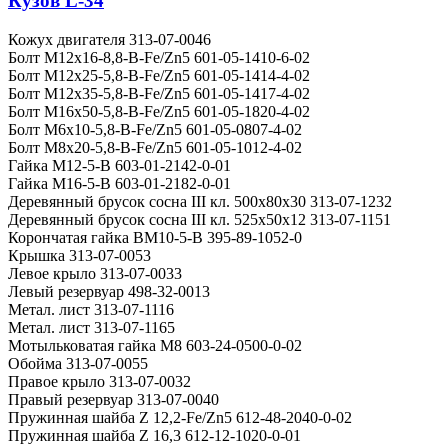
Кузов L-34
Кожух двигателя 313-07-0046
Болт M12x16-8,8-B-Fe/Zn5 601-05-1410-6-02
Болт M12x25-5,8-B-Fe/Zn5 601-05-1414-4-02
Болт M12x35-5,8-B-Fe/Zn5 601-05-1417-4-02
Болт M16x50-5,8-B-Fe/Zn5 601-05-1820-4-02
Болт M6x10-5,8-B-Fe/Zn5 601-05-0807-4-02
Болт M8x20-5,8-B-Fe/Zn5 601-05-1012-4-02
Гайка M12-5-B 603-01-2142-0-01
Гайка M16-5-B 603-01-2182-0-01
Деревянный брусок сосна III кл. 500x80x30 313-07-1232
Деревянный брусок сосна III кл. 525x50x12 313-07-1151
Корончатая гайка BM10-5-B 395-89-1052-0
Крышка 313-07-0053
Левое крыло 313-07-0033
Левый резервуар 498-32-0013
Метал. лист 313-07-1116
Метал. лист 313-07-1165
Мотыльковатая гайка M8 603-24-0500-0-02
Обойма 313-07-0055
Правое крыло 313-07-0032
Правый резервуар 313-07-0040
Пружинная шайба Z 12,2-Fe/Zn5 612-48-2040-0-02
Пружинная шайба Z 16,3 612-12-1020-0-01