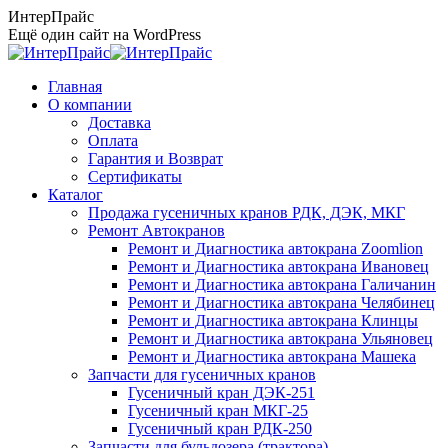
Перейти
ИнтерПрайс
к
Ещё один сайт на WordPress
содержанию
Главная
О компании
Доставка
Оплата
Гарантия и Возврат
Сертификаты
Каталог
Продажа гусеничных кранов РДК, ДЭК, МКГ
Ремонт Автокранов
Ремонт и Диагностика автокрана Zoomlion
Ремонт и Диагностика автокрана Ивановец
Ремонт и Диагностика автокрана Галичанин
Ремонт и Диагностика автокрана Челябинец
Ремонт и Диагностика автокрана Клинцы
Ремонт и Диагностика автокрана Ульяновец
Ремонт и Диагностика автокрана Машека
Запчасти для гусеничных кранов
Гусеничный кран ДЭК-251
Гусеничный кран МКГ-25
Гусеничный кран РДК-250
Запчасти для бульдозера (трактора)