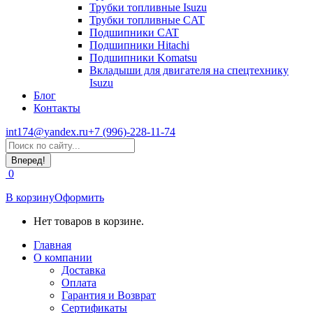
Трубки топливные Isuzu
Трубки топливные CAT
Подшипники CAT
Подшипники Hitachi
Подшипники Komatsu
Вкладыши для двигателя на спецтехнику
Isuzu
Блог
Контакты
int174@yandex.ru
+7 (996)-228-11-74
Страница
Поиск:
WhatsApp
открывается
0
в
новом
В корзину
Оформить
окне
Нет товаров в корзине.
Главная
О компании
Доставка
Оплата
Гарантия и Возврат
Сертификаты