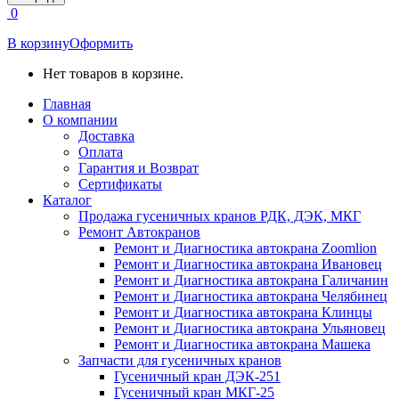
открывается
0
в
новом
В корзину
Оформить
окне
Нет товаров в корзине.
Главная
О компании
Доставка
Оплата
Гарантия и Возврат
Сертификаты
Каталог
Продажа гусеничных кранов РДК, ДЭК, МКГ
Ремонт Автокранов
Ремонт и Диагностика автокрана Zoomlion
Ремонт и Диагностика автокрана Ивановец
Ремонт и Диагностика автокрана Галичанин
Ремонт и Диагностика автокрана Челябинец
Ремонт и Диагностика автокрана Клинцы
Ремонт и Диагностика автокрана Ульяновец
Ремонт и Диагностика автокрана Машека
Запчасти для гусеничных кранов
Гусеничный кран ДЭК-251
Гусеничный кран МКГ-25