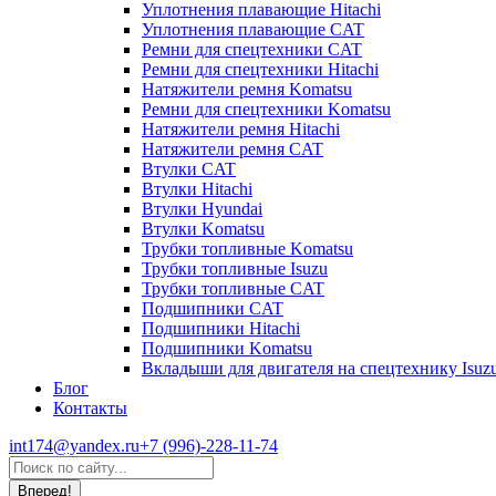
Уплотнения плавающие Hitachi
Уплотнения плавающие CAT
Ремни для спецтехники CAT
Ремни для спецтехники Hitachi
Натяжители ремня Komatsu
Ремни для спецтехники Komatsu
Натяжители ремня Hitachi
Натяжители ремня CAT
Втулки CAT
Втулки Hitachi
Втулки Hyundai
Втулки Komatsu
Трубки топливные Komatsu
Трубки топливные Isuzu
Трубки топливные CAT
Подшипники CAT
Подшипники Hitachi
Подшипники Komatsu
Вкладыши для двигателя на спецтехнику Isuz
Блог
Контакты
int174@yandex.ru
+7 (996)-228-11-74
Страница
Поиск:
WhatsApp