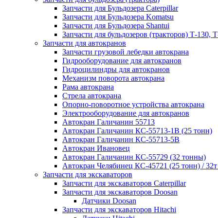
Запчасти для Бульдозера Caterpillar
Запчасти для Бульдозера Komatsu
Запчасти для Бульдозера Shantui
Запчасти для бульдозеров (тракторов) Т-130, Т
Запчасти для автокранов
Запчасти грузовой лебедки автокрана
Гидрооборудование для автокранов
Гидроцилиндры для автокранов
Механизм поворота автокрана
Рама автокрана
Стрела автокрана
Опорно-поворотное устройства автокрана
Электрооборудование для автокранов
Автокран Галичанин 55713
Автокран Галичанин КС-55713-1В (25 тонн)
Автокран Галичанин КС-55713-5В
Автокран Ивановец
Автокран Галичанин КС-55729 (32 тонны)
Автокран Челябинец КС-45721 (25 тонн) / 32т
Запчасти для экскаваторов
Запчасти для экскаваторов Caterpillar
Запчасти для экскаваторов Doosan
Датчики Doosan
Запчасти для экскаваторов Hitachi