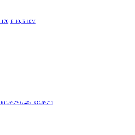
-170, Б-10, Б-10М
 КС-55730 / 40т. КС-65711