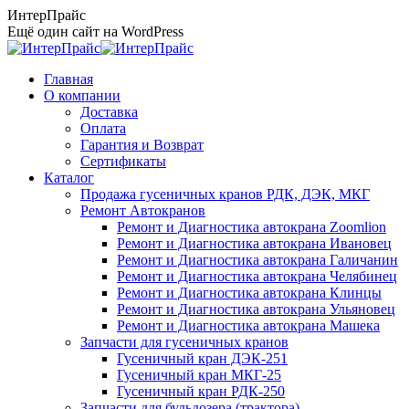
Перейти
ИнтерПрайс
к
Ещё один сайт на WordPress
содержанию
Главная
О компании
Доставка
Оплата
Гарантия и Возврат
Сертификаты
Каталог
Продажа гусеничных кранов РДК, ДЭК, МКГ
Ремонт Автокранов
Ремонт и Диагностика автокрана Zoomlion
Ремонт и Диагностика автокрана Ивановец
Ремонт и Диагностика автокрана Галичанин
Ремонт и Диагностика автокрана Челябинец
Ремонт и Диагностика автокрана Клинцы
Ремонт и Диагностика автокрана Ульяновец
Ремонт и Диагностика автокрана Машека
Запчасти для гусеничных кранов
Гусеничный кран ДЭК-251
Гусеничный кран МКГ-25
Гусеничный кран РДК-250
Запчасти для бульдозера (трактора)