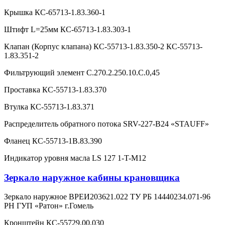
Крышка КС-65713-1.83.360-1
Штифт L=25мм КС-65713-1.83.303-1
Клапан (Корпус клапана) КС-55713-1.83.350-2 КС-55713-
1.83.351-2
Фильтрующий элемент С.270.2.250.10.С.0,45
Проставка КС-55713-1.83.370
Втулка КС-55713-1.83.371
Распределитель обратного потока SRV-227-B24 «STAUFF»
Фланец КС-55713-1В.83.390
Индикатор уровня масла LS 127 1-T-M12
Зеркало наружное кабины крановщика
Зеркало наружное ВРЕИ203621.022 ТУ РБ 14440234.071-96
РН ГУП «Ратон» г.Гомель
Кронштейн КС-55729.00.030