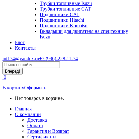
Трубки топливные Isuzu
Трубки топливные CAT
Подшипники CAT
Подшипники Hitachi
Подшипники Komatsu
Вкладыши для двигателя на спецтехнику
Isuzu
Блог
Контакты
int174@yandex.ru
+7 (996)-228-11-74
Страница
Поиск:
WhatsApp
открывается
0
в
новом
В корзину
Оформить
окне
Нет товаров в корзине.
Главная
О компании
Доставка
Оплата
Гарантия и Возврат
Сертификаты