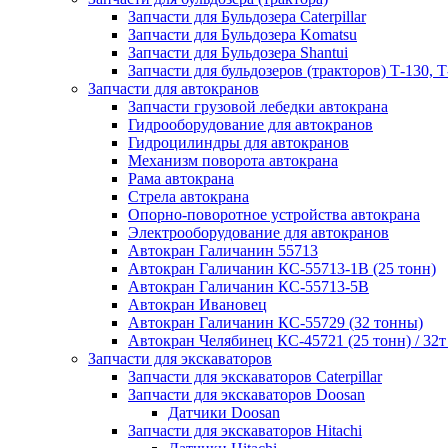
Запчасти для Бульдозера Caterpillar
Запчасти для Бульдозера Komatsu
Запчасти для Бульдозера Shantui
Запчасти для бульдозеров (тракторов) Т-130, Т
Запчасти для автокранов
Запчасти грузовой лебедки автокрана
Гидрооборудование для автокранов
Гидроцилиндры для автокранов
Механизм поворота автокрана
Рама автокрана
Стрела автокрана
Опорно-поворотное устройства автокрана
Электрооборудование для автокранов
Автокран Галичанин 55713
Автокран Галичанин КС-55713-1В (25 тонн)
Автокран Галичанин КС-55713-5В
Автокран Ивановец
Автокран Галичанин КС-55729 (32 тонны)
Автокран Челябинец КС-45721 (25 тонн) / 32т
Запчасти для экскаваторов
Запчасти для экскаваторов Caterpillar
Запчасти для экскаваторов Doosan
Датчики Doosan
Запчасти для экскаваторов Hitachi