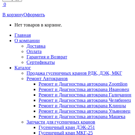
открывается
0
в
новом
В корзину
Оформить
окне
Нет товаров в корзине.
Главная
О компании
Доставка
Оплата
Гарантия и Возврат
Сертификаты
Каталог
Продажа гусеничных кранов РДК, ДЭК, МКГ
Ремонт Автокранов
Ремонт и Диагностика автокрана Zoomlion
Ремонт и Диагностика автокрана Ивановец
Ремонт и Диагностика автокрана Галичанин
Ремонт и Диагностика автокрана Челябинец
Ремонт и Диагностика автокрана Клинцы
Ремонт и Диагностика автокрана Ульяновец
Ремонт и Диагностика автокрана Машека
Запчасти для гусеничных кранов
Гусеничный кран ДЭК-251
Гусеничный кран МКГ-25