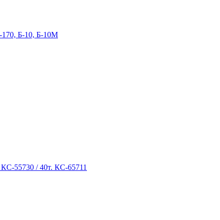
-170, Б-10, Б-10М
 КС-55730 / 40т. КС-65711