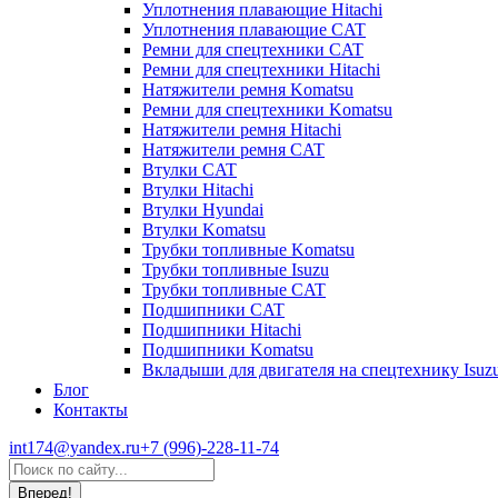
Уплотнения плавающие Hitachi
Уплотнения плавающие CAT
Ремни для спецтехники CAT
Ремни для спецтехники Hitachi
Натяжители ремня Komatsu
Ремни для спецтехники Komatsu
Натяжители ремня Hitachi
Натяжители ремня CAT
Втулки CAT
Втулки Hitachi
Втулки Hyundai
Втулки Komatsu
Трубки топливные Komatsu
Трубки топливные Isuzu
Трубки топливные CAT
Подшипники CAT
Подшипники Hitachi
Подшипники Komatsu
Вкладыши для двигателя на спецтехнику Isuz
Блог
Контакты
int174@yandex.ru
+7 (996)-228-11-74
Страница
Поиск:
WhatsApp