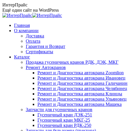
Перейти
ИнтерПрайс
к
Ещё один сайт на WordPress
содержанию
Главная
О компании
Доставка
Оплата
Гарантия и Возврат
Сертификаты
Каталог
Продажа гусеничных кранов РДК, ДЭК, МКГ
Ремонт Автокранов
Ремонт и Диагностика автокрана Zoomlion
Ремонт и Диагностика автокрана Ивановец
Ремонт и Диагностика автокрана Галичанин
Ремонт и Диагностика автокрана Челябинец
Ремонт и Диагностика автокрана Клинцы
Ремонт и Диагностика автокрана Ульяновец
Ремонт и Диагностика автокрана Машека
Запчасти для гусеничных кранов
Гусеничный кран ДЭК-251
Гусеничный кран МКГ-25
Гусеничный кран РДК-250
Запчасти для бульдозера (трактора)