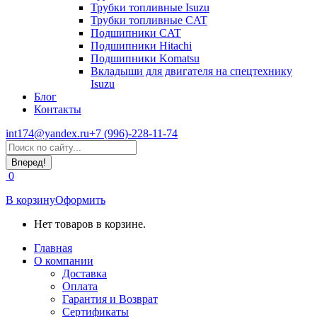
Трубки топливные Isuzu
Трубки топливные CAT
Подшипники CAT
Подшипники Hitachi
Подшипники Komatsu
Вкладыши для двигателя на спецтехнику
Isuzu
Блог
Контакты
int174@yandex.ru
+7 (996)-228-11-74
Страница
Поиск:
WhatsApp
открывается
0
в
новом
В корзину
Оформить
окне
Нет товаров в корзине.
Главная
О компании
Доставка
Оплата
Гарантия и Возврат
Сертификаты