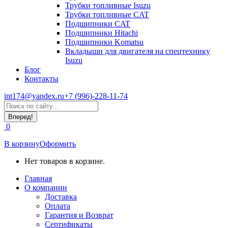
Трубки топливные Isuzu
Трубки топливные CAT
Подшипники CAT
Подшипники Hitachi
Подшипники Komatsu
Вкладыши для двигателя на спецтехнику
Isuzu
Блог
Контакты
int174@yandex.ru
+7 (996)-228-11-74
Страница
Поиск:
WhatsApp
открывается
0
в
новом
В корзину
Оформить
окне
Нет товаров в корзине.
Главная
О компании
Доставка
Оплата
Гарантия и Возврат
Сертификаты