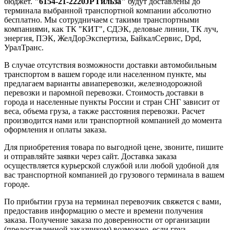
бюджет.
"6154-21-2220JP Гильза"
будут доставлены до
терминала выбранной транспортной компании абсолютно
бесплатно. Мы сотрудничаем с такими транспортными
компаниями, как ТК "КИТ", СДЭК, деловые линии, ТК луч,
энергия, ПЭК, ЖелДорЭкспертиза, БайкалСервис, Dpd,
УралТранс.
В случае отсутствия возможности доставки автомобильным
транспортом в вашем городе или населенном пункте, мы
предлагаем варианты авиаперевозки, железнодорожной
перевозки и паромной перевозки. Стоимость доставки в
города и населенные пункты России и стран СНГ зависит от
веса, объема груза, а также расстояния перевозки. Расчет
производится нами или транспортной компанией до момента
оформления и оплаты заказа.
Для приобретения товара по выгодной цене, звоните, пишите
и отправляйте заявки через сайт. Доставка заказа
осуществляется курьерской службой или любой удобной для
вас транспортной компанией до грузового терминала в вашем
городе.
По прибытии груза на терминал перевозчик свяжется с вами,
предоставив информацию о месте и времени получения
заказа. Получение заказа по доверенности от организации
(предоставленной заказчиком) возможно, если груз