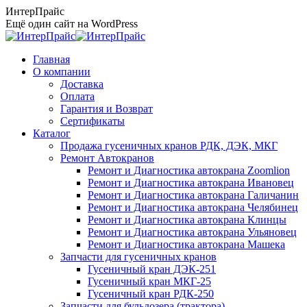
Перейти
ИнтерПрайс
к
Ещё один сайт на WordPress
содержанию
Главная
О компании
Доставка
Оплата
Гарантия и Возврат
Сертификаты
Каталог
Продажа гусеничных кранов РДК, ДЭК, МКГ
Ремонт Автокранов
Ремонт и Диагностика автокрана Zoomlion
Ремонт и Диагностика автокрана Ивановец
Ремонт и Диагностика автокрана Галичанин
Ремонт и Диагностика автокрана Челябинец
Ремонт и Диагностика автокрана Клинцы
Ремонт и Диагностика автокрана Ульяновец
Ремонт и Диагностика автокрана Машека
Запчасти для гусеничных кранов
Гусеничный кран ДЭК-251
Гусеничный кран МКГ-25
Гусеничный кран РДК-250
Запчасти для бульдозера (трактора)