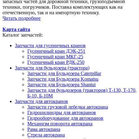
запасных частей для дорожной техники, грузоподъемной
техники, погрузчиков. Поставка комплектующих как на
отечественную, так и на импортную технику.
Читать подробнее
Карта сайта
Каталог запчастей:
Запчасти для гусеничных кранов
Гусеничный кран ДЭК-251
Гусеничный кран МКГ-25
Гусеничный кран РДК-250
Запчасти для бульдозера (трактора)
Запчасти для Бульдозера Caterpillar
Запчасти для Бульдозера Komatsu
Запчасти для Бульдозера Shantui
Запчасти для бульдозеров (тракторов) Т-130, Т-170,
Б-10, Б-10М
Запчасти для автокранов
Запчасти грузовой лебедки автокрана
Гидроцилиндры для автокранов
Гидрооборудование для автокранов
Механизм поворота автокрана
Рама автокрана
Стрела автокрана