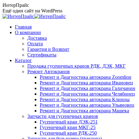
Перейти
ИнтерПрайс
к
Ещё один сайт на WordPress
содержанию
Главная
О компании
Доставка
Оплата
Гарантия и Возврат
Сертификаты
Каталог
Продажа гусеничных кранов РДК, ДЭК, МКГ
Ремонт Автокранов
Ремонт и Диагностика автокрана Zoomlion
Ремонт и Диагностика автокрана Ивановец
Ремонт и Диагностика автокрана Галичанин
Ремонт и Диагностика автокрана Челябинец
Ремонт и Диагностика автокрана Клинцы
Ремонт и Диагностика автокрана Ульяновец
Ремонт и Диагностика автокрана Машека
Запчасти для гусеничных кранов
Гусеничный кран ДЭК-251
Гусеничный кран МКГ-25
Гусеничный кран РДК-250
Запчасти для бульдозера (трактора)