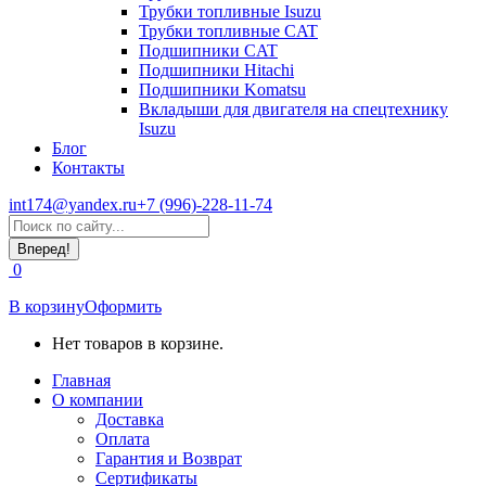
Трубки топливные Isuzu
Трубки топливные CAT
Подшипники CAT
Подшипники Hitachi
Подшипники Komatsu
Вкладыши для двигателя на спецтехнику
Isuzu
Блог
Контакты
int174@yandex.ru
+7 (996)-228-11-74
Страница
Поиск:
WhatsApp
открывается
0
в
новом
В корзину
Оформить
окне
Нет товаров в корзине.
Главная
О компании
Доставка
Оплата
Гарантия и Возврат
Сертификаты