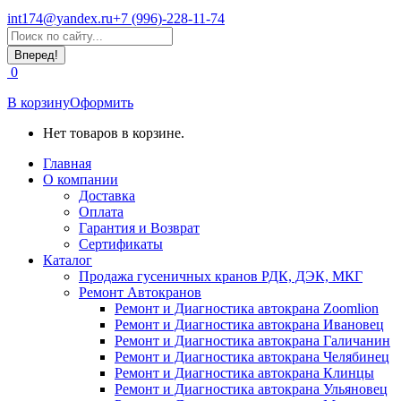
int174@yandex.ru
+7 (996)-228-11-74
Страница
Поиск:
WhatsApp
открывается
0
в
новом
В корзину
Оформить
окне
Нет товаров в корзине.
Главная
О компании
Доставка
Оплата
Гарантия и Возврат
Сертификаты
Каталог
Продажа гусеничных кранов РДК, ДЭК, МКГ
Ремонт Автокранов
Ремонт и Диагностика автокрана Zoomlion
Ремонт и Диагностика автокрана Ивановец
Ремонт и Диагностика автокрана Галичанин
Ремонт и Диагностика автокрана Челябинец
Ремонт и Диагностика автокрана Клинцы
Ремонт и Диагностика автокрана Ульяновец