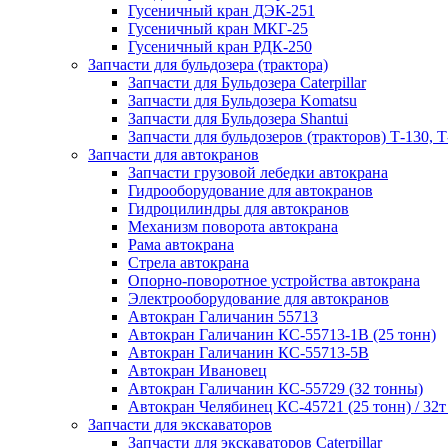
Гусеничный кран ДЭК-251
Гусеничный кран МКГ-25
Гусеничный кран РДК-250
Запчасти для бульдозера (трактора)
Запчасти для Бульдозера Caterpillar
Запчасти для Бульдозера Komatsu
Запчасти для Бульдозера Shantui
Запчасти для бульдозеров (тракторов) Т-130, Т
Запчасти для автокранов
Запчасти грузовой лебедки автокрана
Гидрооборудование для автокранов
Гидроцилиндры для автокранов
Механизм поворота автокрана
Рама автокрана
Стрела автокрана
Опорно-поворотное устройства автокрана
Электрооборудование для автокранов
Автокран Галичанин 55713
Автокран Галичанин КС-55713-1В (25 тонн)
Автокран Галичанин КС-55713-5В
Автокран Ивановец
Автокран Галичанин КС-55729 (32 тонны)
Автокран Челябинец КС-45721 (25 тонн) / 32т
Запчасти для экскаваторов
Запчасти для экскаваторов Caterpillar