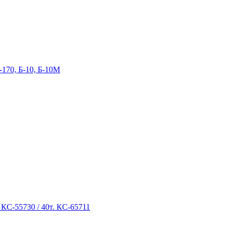
-170, Б-10, Б-10М
 КС-55730 / 40т. КС-65711