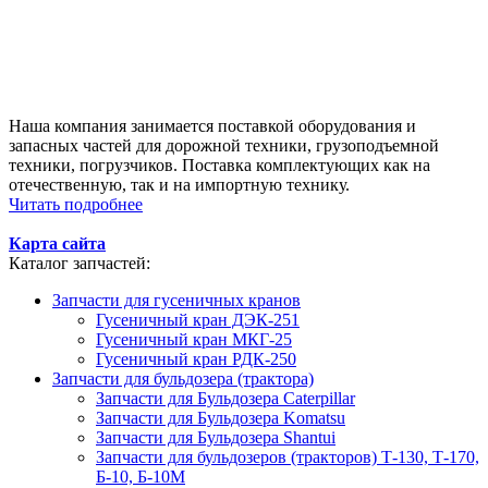
Наша компания занимается поставкой оборудования и
запасных частей для дорожной техники, грузоподъемной
техники, погрузчиков. Поставка комплектующих как на
отечественную, так и на импортную технику.
Читать подробнее
Карта сайта
Каталог запчастей:
Запчасти для гусеничных кранов
Гусеничный кран ДЭК-251
Гусеничный кран МКГ-25
Гусеничный кран РДК-250
Запчасти для бульдозера (трактора)
Запчасти для Бульдозера Caterpillar
Запчасти для Бульдозера Komatsu
Запчасти для Бульдозера Shantui
Запчасти для бульдозеров (тракторов) Т-130, Т-170,
Б-10, Б-10М