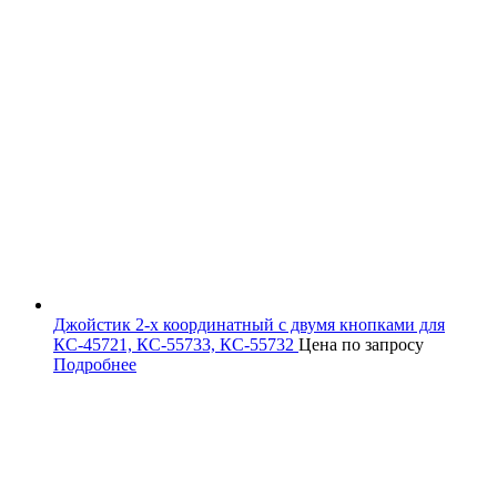
Джойстик 2-х координатный с двумя кнопками для
КС-45721, КС-55733, КС-55732
Цена по запросу
Подробнее