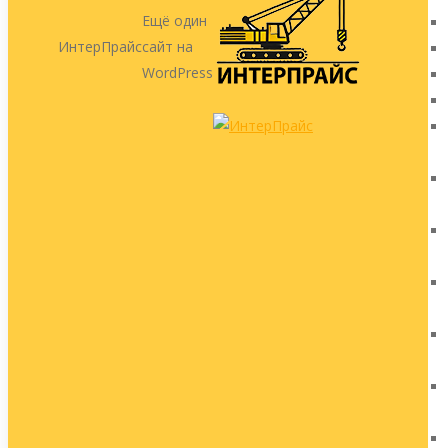
Ещё один
ИнтерПрайс
сайт на
WordPress