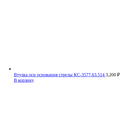
Втулка оси основания стрелы КС-3577.63.514
3,200
₽
В корзину