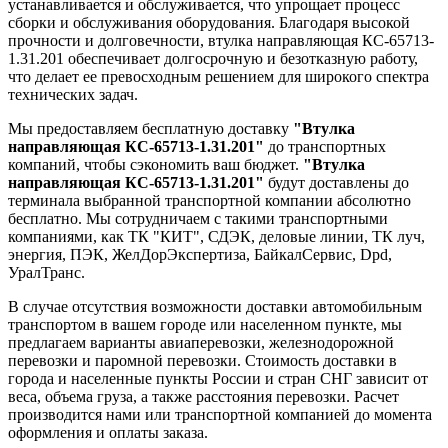
устанавливается и обслуживается, что упрощает процесс
сборки и обслуживания оборудования. Благодаря высокой
прочности и долговечности, втулка направляющая КС-65713-
1.31.201 обеспечивает долгосрочную и безотказную работу,
что делает ее превосходным решением для широкого спектра
технических задач.
Мы предоставляем бесплатную доставку
"Втулка
направляющая КС-65713-1.31.201"
до транспортных
компаний, чтобы сэкономить ваш бюджет.
"Втулка
направляющая КС-65713-1.31.201"
будут доставлены до
терминала выбранной транспортной компании абсолютно
бесплатно. Мы сотрудничаем с такими транспортными
компаниями, как ТК "КИТ", СДЭК, деловые линии, ТК луч,
энергия, ПЭК, ЖелДорЭкспертиза, БайкалСервис, Dpd,
УралТранс.
В случае отсутствия возможности доставки автомобильным
транспортом в вашем городе или населенном пункте, мы
предлагаем варианты авиаперевозки, железнодорожной
перевозки и паромной перевозки. Стоимость доставки в
города и населенные пункты России и стран СНГ зависит от
веса, объема груза, а также расстояния перевозки. Расчет
производится нами или транспортной компанией до момента
оформления и оплаты заказа.