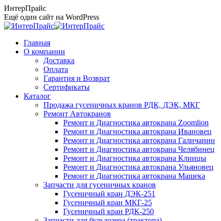
Перейти
ИнтерПрайс
к
Ещё один сайт на WordPress
содержанию
Главная
О компании
Доставка
Оплата
Гарантия и Возврат
Сертификаты
Каталог
Продажа гусеничных кранов РДК, ДЭК, МКГ
Ремонт Автокранов
Ремонт и Диагностика автокрана Zoomlion
Ремонт и Диагностика автокрана Ивановец
Ремонт и Диагностика автокрана Галичанин
Ремонт и Диагностика автокрана Челябинец
Ремонт и Диагностика автокрана Клинцы
Ремонт и Диагностика автокрана Ульяновец
Ремонт и Диагностика автокрана Машека
Запчасти для гусеничных кранов
Гусеничный кран ДЭК-251
Гусеничный кран МКГ-25
Гусеничный кран РДК-250
Запчасти для бульдозера (трактора)