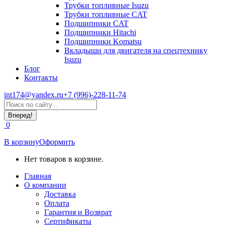
Трубки топливные Isuzu
Трубки топливные CAT
Подшипники CAT
Подшипники Hitachi
Подшипники Komatsu
Вкладыши для двигателя на спецтехнику
Isuzu
Блог
Контакты
int174@yandex.ru
+7 (996)-228-11-74
Страница
Поиск:
WhatsApp
открывается
0
в
новом
В корзину
Оформить
окне
Нет товаров в корзине.
Главная
О компании
Доставка
Оплата
Гарантия и Возврат
Сертификаты