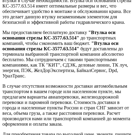
втулки в случае необходимости. Втулка оси основания стрелы
КС-3577.63.514 имеет оптимальные размеры и вес, что
обеспечивает удобство в монтаже и обслуживании крана. Все
это делает данную втулку незаменимым элементом для
безопасной и эффективной работы гидравлического крана.
Мы предоставляем бесплатную доставку
"Втулка оси
основания стрелы КС-3577.63.514"
до транспортных
компаний, чтобы сэкономить ваш бюджет.
"Втулка оси
основания стрелы КС-3577.63.514"
будут доставлены до
терминала выбранной транспортной компании абсолютно
бесплатно. Мы сотрудничаем с такими транспортными
компаниями, как ТК "КИТ", СДЭК, деловые линии, ТК луч,
энергия, ПЭК, ЖелДорЭкспертиза, БайкалСервис, Dpd,
УралТранс.
В случае отсутствия возможности доставки автомобильным
транспортом в вашем городе или населенном пункте, мы
предлагаем варианты авиаперевозки, железнодорожной
перевозки и паромной перевозки. Стоимость доставки в
города и населенные пункты России и стран СНГ зависит от
веса, объема груза, а также расстояния перевозки. Расчет
производится нами или транспортной компанией до момента
оформления и оплаты заказа.
Для приобретения товара по выгодной цене, звоните, пишите