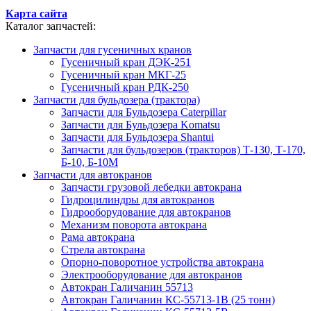
Карта сайта
Каталог запчастей:
Запчасти для гусеничных кранов
Гусеничный кран ДЭК-251
Гусеничный кран МКГ-25
Гусеничный кран РДК-250
Запчасти для бульдозера (трактора)
Запчасти для Бульдозера Caterpillar
Запчасти для Бульдозера Komatsu
Запчасти для Бульдозера Shantui
Запчасти для бульдозеров (тракторов) Т-130, Т-170,
Б-10, Б-10М
Запчасти для автокранов
Запчасти грузовой лебедки автокрана
Гидроцилиндры для автокранов
Гидрооборудование для автокранов
Механизм поворота автокрана
Рама автокрана
Стрела автокрана
Опорно-поворотное устройства автокрана
Электрооборудование для автокранов
Автокран Галичанин 55713
Автокран Галичанин КС-55713-1В (25 тонн)