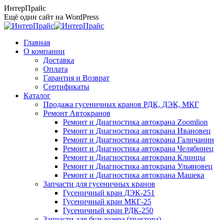
Перейти
ИнтерПрайс
к
Ещё один сайт на WordPress
содержанию
Главная
О компании
Доставка
Оплата
Гарантия и Возврат
Сертификаты
Каталог
Продажа гусеничных кранов РДК, ДЭК, МКГ
Ремонт Автокранов
Ремонт и Диагностика автокрана Zoomlion
Ремонт и Диагностика автокрана Ивановец
Ремонт и Диагностика автокрана Галичанин
Ремонт и Диагностика автокрана Челябинец
Ремонт и Диагностика автокрана Клинцы
Ремонт и Диагностика автокрана Ульяновец
Ремонт и Диагностика автокрана Машека
Запчасти для гусеничных кранов
Гусеничный кран ДЭК-251
Гусеничный кран МКГ-25
Гусеничный кран РДК-250
Запчасти для бульдозера (трактора)