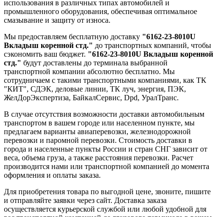
использования в различных типах автомобилей и
промышленного оборудования, обеспечивая оптимальное
смазывание и защиту от износа.
Мы предоставляем бесплатную доставку
"6162-23-8010U
Вкладыш коренной стд."
до транспортных компаний, чтобы
сэкономить ваш бюджет.
"6162-23-8010U Вкладыш коренной
стд."
будут доставлены до терминала выбранной
транспортной компании абсолютно бесплатно. Мы
сотрудничаем с такими транспортными компаниями, как ТК
"КИТ", СДЭК, деловые линии, ТК луч, энергия, ПЭК,
ЖелДорЭкспертиза, БайкалСервис, Dpd, УралТранс.
В случае отсутствия возможности доставки автомобильным
транспортом в вашем городе или населенном пункте, мы
предлагаем варианты авиаперевозки, железнодорожной
перевозки и паромной перевозки. Стоимость доставки в
города и населенные пункты России и стран СНГ зависит от
веса, объема груза, а также расстояния перевозки. Расчет
производится нами или транспортной компанией до момента
оформления и оплаты заказа.
Для приобретения товара по выгодной цене, звоните, пишите
и отправляйте заявки через сайт. Доставка заказа
осуществляется курьерской службой или любой удобной для