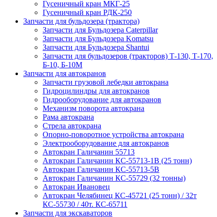
Гусеничный кран МКГ-25
Гусеничный кран РДК-250
Запчасти для бульдозера (трактора)
Запчасти для Бульдозера Caterpillar
Запчасти для Бульдозера Komatsu
Запчасти для Бульдозера Shantui
Запчасти для бульдозеров (тракторов) Т-130, Т-170,
Б-10, Б-10М
Запчасти для автокранов
Запчасти грузовой лебедки автокрана
Гидроцилиндры для автокранов
Гидрооборудование для автокранов
Механизм поворота автокрана
Рама автокрана
Стрела автокрана
Опорно-поворотное устройства автокрана
Электрооборудование для автокранов
Автокран Галичанин 55713
Автокран Галичанин КС-55713-1В (25 тонн)
Автокран Галичанин КС-55713-5В
Автокран Галичанин КС-55729 (32 тонны)
Автокран Ивановец
Автокран Челябинец КС-45721 (25 тонн) / 32т
КС-55730 / 40т. КС-65711
Запчасти для экскаваторов