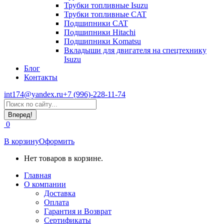
Трубки топливные Isuzu
Трубки топливные CAT
Подшипники CAT
Подшипники Hitachi
Подшипники Komatsu
Вкладыши для двигателя на спецтехнику
Isuzu
Блог
Контакты
int174@yandex.ru
+7 (996)-228-11-74
Страница
Поиск:
WhatsApp
открывается
0
в
новом
В корзину
Оформить
окне
Нет товаров в корзине.
Главная
О компании
Доставка
Оплата
Гарантия и Возврат
Сертификаты