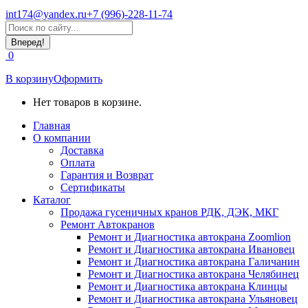
int174@yandex.ru
+7 (996)-228-11-74
Страница
Поиск:
WhatsApp
открывается
0
в
новом
В корзину
Оформить
окне
Нет товаров в корзине.
Главная
О компании
Доставка
Оплата
Гарантия и Возврат
Сертификаты
Каталог
Продажа гусеничных кранов РДК, ДЭК, МКГ
Ремонт Автокранов
Ремонт и Диагностика автокрана Zoomlion
Ремонт и Диагностика автокрана Ивановец
Ремонт и Диагностика автокрана Галичанин
Ремонт и Диагностика автокрана Челябинец
Ремонт и Диагностика автокрана Клинцы
Ремонт и Диагностика автокрана Ульяновец