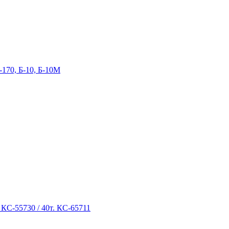
-170, Б-10, Б-10М
 КС-55730 / 40т. КС-65711