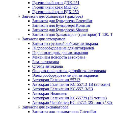
Гусеничный кран ДЭК-251
Гусеничный кран МКГ-25
Гусеничный кран РДК-250
Запчасти для бульдозера (трактора)
Запчасти для Бульдозера Caterpillar
Запчасти для Бульдозера Komatsu
Запчасти для Бульдозера Shantui
Запчасти для бульдозеров (тракторов) Т-130, Т
Запчасти для автокранов
Запчасти грузовой лебедки автокрана
Гидрооборудование для автокранов
Гидроцилиндры для автокранов
Механизм поворота автокрана
Рама автокрана
Стрела автокрана
Опорно-поворотное устройства автокрана
Электрооборудование для автокранов
Автокран Галичанин 55713
Автокран Галичанин КС-55713-1В (25 тонн)
Автокран Галичанин КС-55713-5В
Автокран Ивановец
Автокран Галичанин КС-55729 (32 тонны)
Автокран Челябинец КС-45721 (25 тонн) / 32т
Запчасти для экскаваторов
Запчасти для экскаваторов Caterpillar