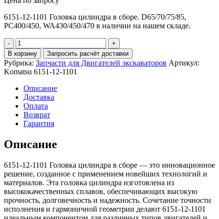
Цена по запросу
6151-12-1101 Головка цилиндра в сборе. D65/70/75/85,
PC400/450, WA430/450/470 в наличии на нашем складе.
Количество
6151-
В корзину
Запросить расчёт доставки
12-
Рубрика:
Запчасти для Двигателей экскаваторов
Артикул:
1101
Komatsu 6151-12-1101
Головка
цилиндра
Описание
в
Доставка
сборе
Оплата
Возврат
Гарантия
Описание
6151-12-1101 Головка цилиндра в сборе — это инновационное
решение, созданное с применением новейших технологий и
материалов. Эта головка цилиндра изготовлена из
высококачественных сплавов, обеспечивающих высокую
прочность, долговечность и надежность. Сочетание точности
исполнения и гармоничной геометрии делают 6151-12-1101
идеальным компонентом для различных типов двигателей и