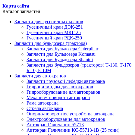
Карта сайта
Каталог запчастей:
Запчасти для гусеничных кранов
Гусеничный кран ДЭК-251
Гусеничный кран МКГ-25
Гусеничный кран РДК-250
Запчасти для бульдозера (трактора)
Запчасти для Бульдозера Caterpillar
Запчасти для Бульдозера Komatsu
Запчасти для Бульдозера Shantui
Запчасти для бульдозеров (тракторов) Т-130, Т-170,
Б-10, Б-10М
Запчасти для автокранов
Запчасти грузовой лебедки автокрана
Гидроцилиндры для автокранов
Гидрооборудование для автокранов
Механизм поворота автокрана
Рама автокрана
Стрела автокрана
Опорно-поворотное устройства автокрана
Электрооборудование для автокранов
Автокран Галичанин 55713
Автокран Галичанин КС-55713-1В (25 тонн)