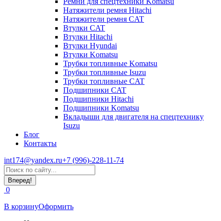
Ремни для спецтехники Komatsu
Натяжители ремня Hitachi
Натяжители ремня CAT
Втулки CAT
Втулки Hitachi
Втулки Hyundai
Втулки Komatsu
Трубки топливные Komatsu
Трубки топливные Isuzu
Трубки топливные CAT
Подшипники CAT
Подшипники Hitachi
Подшипники Komatsu
Вкладыши для двигателя на спецтехнику
Isuzu
Блог
Контакты
int174@yandex.ru
+7 (996)-228-11-74
Страница
Поиск:
WhatsApp
открывается
0
в
новом
В корзину
Оформить
окне