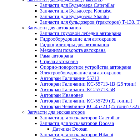
Запчасти для Бульдозера Caterpillar
Запчасти для Бульдозера Komatsu
Запчасти для Бульдозера Shantui
Запчасти для бульдозеров (тракторов) Т-130, Т
Запчасти для автокранов
Запчасти грузовой лебедки автокрана
Гидрооборудование для автокранов
Гидроцилиндры для автокранов
Механизм поворота автокрана
Рама автокрана
Стрела автокрана
Опорно-поворотное устройства автокрана
Электрооборудование для автокранов
Автокран Галичанин 55713
Автокран Галичанин КС-55713-1В (25 тонн)
Автокран Галичанин КС-55713-5В
Автокран Ивановец
Автокран Галичанин КС-55729 (32 тонны)
Автокран Челябинец КС-45721 (25 тонн) / 32т
Запчасти для экскаваторов
Запчасти для экскаваторов Caterpillar
Запчасти для экскаваторов Doosan
Датчики Doosan
Запчасти для экскаваторов Hitachi