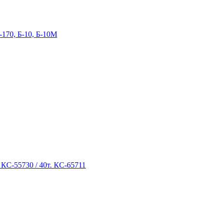
-170, Б-10, Б-10М
 КС-55730 / 40т. КС-65711