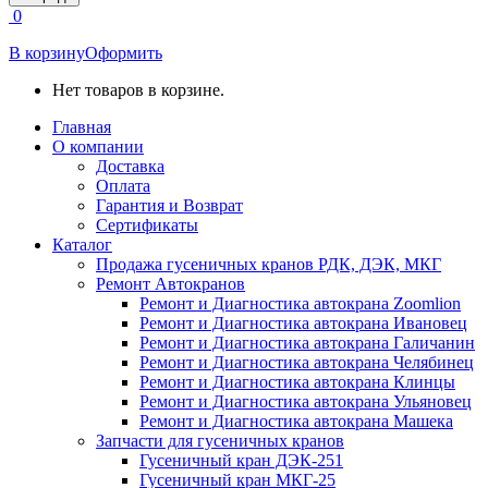
открывается
0
в
новом
В корзину
Оформить
окне
Нет товаров в корзине.
Главная
О компании
Доставка
Оплата
Гарантия и Возврат
Сертификаты
Каталог
Продажа гусеничных кранов РДК, ДЭК, МКГ
Ремонт Автокранов
Ремонт и Диагностика автокрана Zoomlion
Ремонт и Диагностика автокрана Ивановец
Ремонт и Диагностика автокрана Галичанин
Ремонт и Диагностика автокрана Челябинец
Ремонт и Диагностика автокрана Клинцы
Ремонт и Диагностика автокрана Ульяновец
Ремонт и Диагностика автокрана Машека
Запчасти для гусеничных кранов
Гусеничный кран ДЭК-251
Гусеничный кран МКГ-25