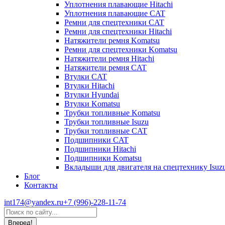
Уплотнения плавающие Hitachi
Уплотнения плавающие CAT
Ремни для спецтехники CAT
Ремни для спецтехники Hitachi
Натяжители ремня Komatsu
Ремни для спецтехники Komatsu
Натяжители ремня Hitachi
Натяжители ремня CAT
Втулки CAT
Втулки Hitachi
Втулки Hyundai
Втулки Komatsu
Трубки топливные Komatsu
Трубки топливные Isuzu
Трубки топливные CAT
Подшипники CAT
Подшипники Hitachi
Подшипники Komatsu
Вкладыши для двигателя на спецтехнику Isuz
Блог
Контакты
int174@yandex.ru
+7 (996)-228-11-74
Страница
Поиск:
WhatsApp