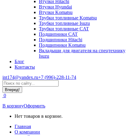
Втулки Hitachi
Втулки Hyundai
Втулки Komatsu
Трубки топливные Komatsu
Трубки топливные Isuzu
Трубки топливные CAT
Подшипники CAT
Подшипники Hitachi
Подшипники Komatsu
Вкладыши для двигателя на спецтехнику
Isuzu
Блог
Контакты
int174@yandex.ru
+7 (996)-228-11-74
Страница
Поиск:
WhatsApp
открывается
0
в
новом
В корзину
Оформить
окне
Нет товаров в корзине.
Главная
О компании