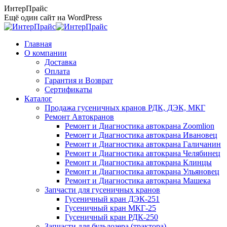
Перейти
ИнтерПрайс
к
Ещё один сайт на WordPress
содержанию
Главная
О компании
Доставка
Оплата
Гарантия и Возврат
Сертификаты
Каталог
Продажа гусеничных кранов РДК, ДЭК, МКГ
Ремонт Автокранов
Ремонт и Диагностика автокрана Zoomlion
Ремонт и Диагностика автокрана Ивановец
Ремонт и Диагностика автокрана Галичанин
Ремонт и Диагностика автокрана Челябинец
Ремонт и Диагностика автокрана Клинцы
Ремонт и Диагностика автокрана Ульяновец
Ремонт и Диагностика автокрана Машека
Запчасти для гусеничных кранов
Гусеничный кран ДЭК-251
Гусеничный кран МКГ-25
Гусеничный кран РДК-250
Запчасти для бульдозера (трактора)