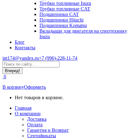
Трубки топливные Isuzu
Трубки топливные CAT
Подшипники CAT
Подшипники Hitachi
Подшипники Komatsu
Вкладыши для двигателя на спецтехнику
Isuzu
Блог
Контакты
int174@yandex.ru
+7 (996)-228-11-74
Страница
Поиск:
WhatsApp
открывается
0
в
новом
В корзину
Оформить
окне
Нет товаров в корзине.
Главная
О компании
Доставка
Оплата
Гарантия и Возврат
Сертификаты