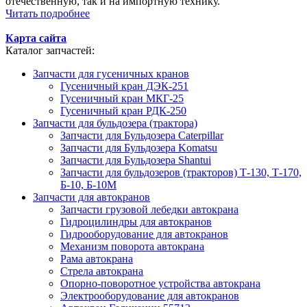
отечественную, так и на импортную технику.
Читать подробнее
Карта сайта
Каталог запчастей:
Запчасти для гусеничных кранов
Гусеничный кран ДЭК-251
Гусеничный кран МКГ-25
Гусеничный кран РДК-250
Запчасти для бульдозера (трактора)
Запчасти для Бульдозера Caterpillar
Запчасти для Бульдозера Komatsu
Запчасти для Бульдозера Shantui
Запчасти для бульдозеров (тракторов) Т-130, Т-170,
Б-10, Б-10М
Запчасти для автокранов
Запчасти грузовой лебедки автокрана
Гидроцилиндры для автокранов
Гидрооборудование для автокранов
Механизм поворота автокрана
Рама автокрана
Стрела автокрана
Опорно-поворотное устройства автокрана
Электрооборудование для автокранов