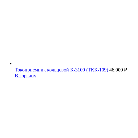
Токоприемник кольцевой К-3109 (ТКК-109)
46,000
₽
В корзину