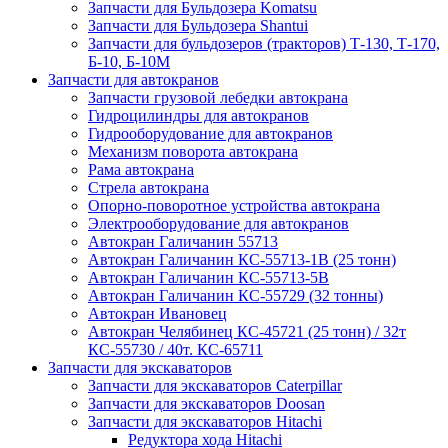
Запчасти для Бульдозера Komatsu
Запчасти для Бульдозера Shantui
Запчасти для бульдозеров (тракторов) Т-130, Т-170,
Б-10, Б-10М
Запчасти для автокранов
Запчасти грузовой лебедки автокрана
Гидроцилиндры для автокранов
Гидрооборудование для автокранов
Механизм поворота автокрана
Рама автокрана
Стрела автокрана
Опорно-поворотное устройства автокрана
Электрооборудование для автокранов
Автокран Галичанин 55713
Автокран Галичанин КС-55713-1В (25 тонн)
Автокран Галичанин КС-55713-5В
Автокран Галичанин КС-55729 (32 тонны)
Автокран Ивановец
Автокран Челябинец КС-45721 (25 тонн) / 32т
КС-55730 / 40т. КС-65711
Запчасти для экскаваторов
Запчасти для экскаваторов Caterpillar
Запчасти для экскаваторов Doosan
Запчасти для экскаваторов Hitachi
Редуктора хода Hitachi