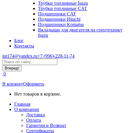
Трубки топливные Isuzu
Трубки топливные CAT
Подшипники CAT
Подшипники Hitachi
Подшипники Komatsu
Вкладыши для двигателя на спецтехнику
Isuzu
Блог
Контакты
int174@yandex.ru
+7 (996)-228-11-74
Страница
Поиск:
WhatsApp
открывается
0
в
новом
В корзину
Оформить
окне
Нет товаров в корзине.
Главная
О компании
Доставка
Оплата
Гарантия и Возврат
Сертификаты