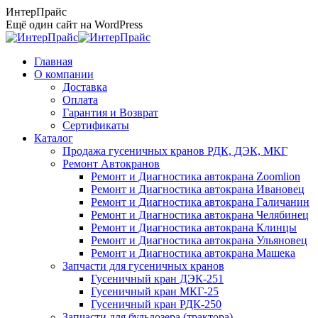
Перейти
ИнтерПрайс
к
Ещё один сайт на WordPress
содержанию
Главная
О компании
Доставка
Оплата
Гарантия и Возврат
Сертификаты
Каталог
Продажа гусеничных кранов РДК, ДЭК, МКГ
Ремонт Автокранов
Ремонт и Диагностика автокрана Zoomlion
Ремонт и Диагностика автокрана Ивановец
Ремонт и Диагностика автокрана Галичанин
Ремонт и Диагностика автокрана Челябинец
Ремонт и Диагностика автокрана Клинцы
Ремонт и Диагностика автокрана Ульяновец
Ремонт и Диагностика автокрана Машека
Запчасти для гусеничных кранов
Гусеничный кран ДЭК-251
Гусеничный кран МКГ-25
Гусеничный кран РДК-250
Запчасти для бульдозера (трактора)