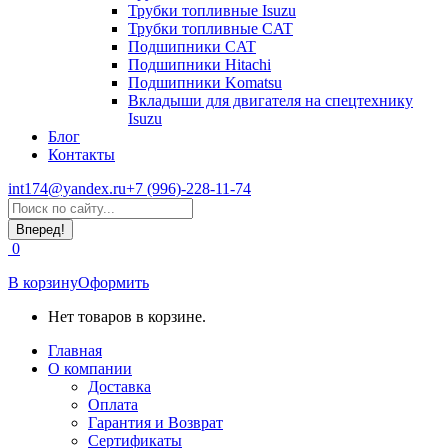
Трубки топливные Isuzu
Трубки топливные CAT
Подшипники CAT
Подшипники Hitachi
Подшипники Komatsu
Вкладыши для двигателя на спецтехнику
Isuzu
Блог
Контакты
int174@yandex.ru
+7 (996)-228-11-74
Страница
Поиск:
WhatsApp
открывается
0
в
новом
В корзину
Оформить
окне
Нет товаров в корзине.
Главная
О компании
Доставка
Оплата
Гарантия и Возврат
Сертификаты