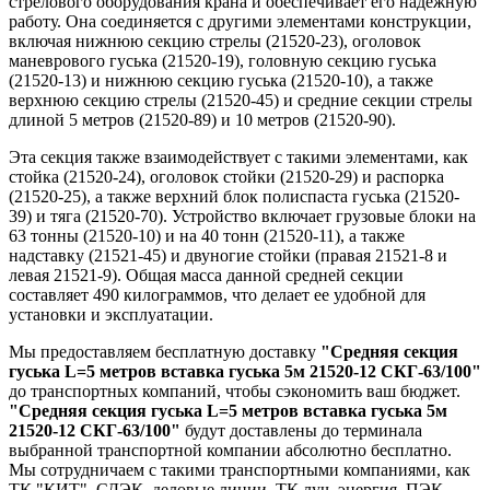
стрелового оборудования крана и обеспечивает его надежную
работу. Она соединяется с другими элементами конструкции,
включая нижнюю секцию стрелы (21520-23), оголовок
маневрового гуська (21520-19), головную секцию гуська
(21520-13) и нижнюю секцию гуська (21520-10), а также
верхнюю секцию стрелы (21520-45) и средние секции стрелы
длиной 5 метров (21520-89) и 10 метров (21520-90).
Эта секция также взаимодействует с такими элементами, как
стойка (21520-24), оголовок стойки (21520-29) и распорка
(21520-25), а также верхний блок полиспаста гуська (21520-
39) и тяга (21520-70). Устройство включает грузовые блоки на
63 тонны (21520-10) и на 40 тонн (21520-11), а также
надставку (21521-45) и двуногие стойки (правая 21521-8 и
левая 21521-9). Общая масса данной средней секции
составляет 490 килограммов, что делает ее удобной для
установки и эксплуатации.
Мы предоставляем бесплатную доставку
"Средняя секция
гуська L=5 метров вставка гуська 5м 21520-12 СКГ-63/100"
до транспортных компаний, чтобы сэкономить ваш бюджет.
"Средняя секция гуська L=5 метров вставка гуська 5м
21520-12 СКГ-63/100"
будут доставлены до терминала
выбранной транспортной компании абсолютно бесплатно.
Мы сотрудничаем с такими транспортными компаниями, как
ТК "КИТ", СДЭК, деловые линии, ТК луч, энергия, ПЭК,