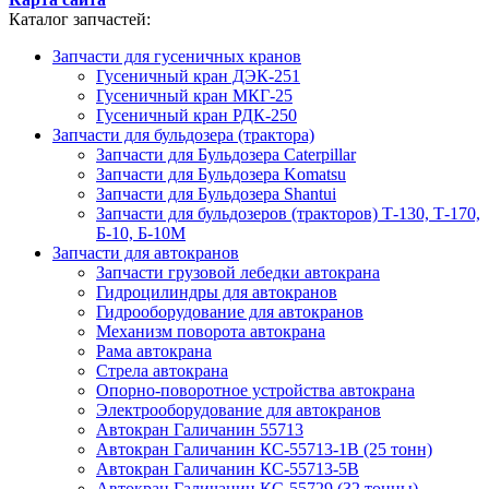
Каталог запчастей:
Запчасти для гусеничных кранов
Гусеничный кран ДЭК-251
Гусеничный кран МКГ-25
Гусеничный кран РДК-250
Запчасти для бульдозера (трактора)
Запчасти для Бульдозера Caterpillar
Запчасти для Бульдозера Komatsu
Запчасти для Бульдозера Shantui
Запчасти для бульдозеров (тракторов) Т-130, Т-170,
Б-10, Б-10М
Запчасти для автокранов
Запчасти грузовой лебедки автокрана
Гидроцилиндры для автокранов
Гидрооборудование для автокранов
Механизм поворота автокрана
Рама автокрана
Стрела автокрана
Опорно-поворотное устройства автокрана
Электрооборудование для автокранов
Автокран Галичанин 55713
Автокран Галичанин КС-55713-1В (25 тонн)
Автокран Галичанин КС-55713-5В
Автокран Галичанин КС-55729 (32 тонны)