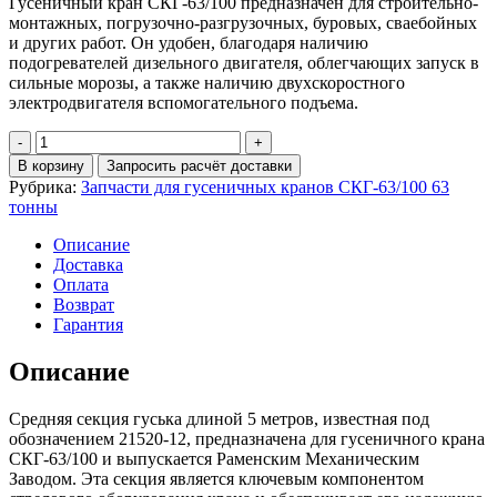
Гусеничный кран СКГ-63/100 предназначен для строительно-
монтажных, погрузочно-разгрузочных, буровых, сваебойных
и других работ. Он удобен, благодаря наличию
подогревателей дизельного двигателя, облегчающих запуск в
сильные морозы, а также наличию двухскоростного
электродвигателя вспомогательного подъема.
Количество
Средняя
В корзину
Запросить расчёт доставки
секция
Рубрика:
Запчасти для гусеничных кранов СКГ-63/100 63
гуська
тонны
L=5
метров
Описание
вставка
Доставка
гуська
Оплата
5м
Возврат
21520-
Гарантия
12
СКГ-63/100
Описание
Средняя секция гуська длиной 5 метров, известная под
обозначением 21520-12, предназначена для гусеничного крана
СКГ-63/100 и выпускается Раменским Механическим
Заводом. Эта секция является ключевым компонентом