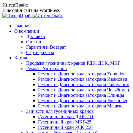
Перейти
ИнтерПрайс
к
Ещё один сайт на WordPress
содержанию
Главная
О компании
Доставка
Оплата
Гарантия и Возврат
Сертификаты
Каталог
Продажа гусеничных кранов РДК, ДЭК, МКГ
Ремонт Автокранов
Ремонт и Диагностика автокрана Zoomlion
Ремонт и Диагностика автокрана Ивановец
Ремонт и Диагностика автокрана Галичанин
Ремонт и Диагностика автокрана Челябинец
Ремонт и Диагностика автокрана Клинцы
Ремонт и Диагностика автокрана Ульяновец
Ремонт и Диагностика автокрана Машека
Запчасти для гусеничных кранов
Гусеничный кран ДЭК-251
Гусеничный кран МКГ-25
Гусеничный кран РДК-250
Запчасти для бульдозера (трактора)