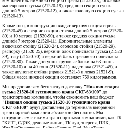
компонентов: нижнюю секцию стрелы (21520-23), оголовок
маневрового гуська (21520-19), среднюю секцию гуська
длиной 5 метров (21520-12), а также головную секцию гуська
(21520-13).
Кроме того, в конструкцию входят верхняя секция стрелы
(21520-45) и средние секции стрелы длиной 5 метров (21520-
89) и 10 метров (21520-90), а также средняя секция гуська
длиной 7 метров (21520-11). Дополнительные элементы
включают стойку (21520-24), оголовок стойки (21520-29),
распорку (21520-25), верхний блок полиспаста гуська (21520-
39), тягу (21520-70) и верхний блок стрелового полиспаста
(21520-80). Также доступны грузовые блоки на 63 тонны
(21520-10) и на 40 тонн (21520-11), надставка (21521-45), а
также двуногие стойки (правая 21521-8 и левая 21521-9).
Общая масса нижней секции составляет 759 килограммов.
Мы предоставляем бесплатную доставку
"Нижняя секция
гуська 21520-10 гусеничного крана СКГ-63/100"
до
транспортных компаний, чтобы сэкономить ваш бюджет.
"Нижняя секция гуська 21520-10 гусеничного крана
СКГ-63/100"
будут доставлены до терминала выбранной
транспортной компании абсолютно бесплатно. Мы
сотрудничаем с такими транспортными компаниями, как ТК
"КИТ", СДЭК, деловые линии, ТК луч, энергия, ПЭК,
ЖелДорЭкспертиза, БайкалСервис, Dpd, УралТранс.