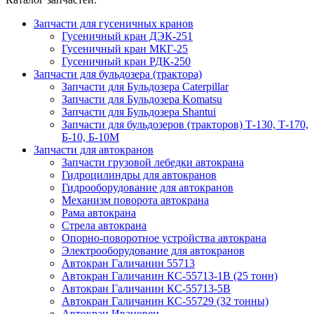
Запчасти для гусеничных кранов
Гусеничный кран ДЭК-251
Гусеничный кран МКГ-25
Гусеничный кран РДК-250
Запчасти для бульдозера (трактора)
Запчасти для Бульдозера Caterpillar
Запчасти для Бульдозера Komatsu
Запчасти для Бульдозера Shantui
Запчасти для бульдозеров (тракторов) Т-130, Т-170,
Б-10, Б-10М
Запчасти для автокранов
Запчасти грузовой лебедки автокрана
Гидроцилиндры для автокранов
Гидрооборудование для автокранов
Механизм поворота автокрана
Рама автокрана
Стрела автокрана
Опорно-поворотное устройства автокрана
Электрооборудование для автокранов
Автокран Галичанин 55713
Автокран Галичанин КС-55713-1В (25 тонн)
Автокран Галичанин КС-55713-5В
Автокран Галичанин КС-55729 (32 тонны)
Автокран Ивановец