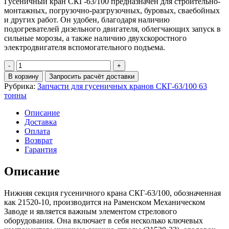
Гусеничный кран СКГ-63/100 предназначен для строительно-
монтажных, погрузочно-разгрузочных, буровых, сваебойных
и других работ. Он удобен, благодаря наличию
подогревателей дизельного двигателя, облегчающих запуск в
сильные морозы, а также наличию двухскоростного
электродвигателя вспомогательного подъема.
Количество
Нижняя
В корзину
Запросить расчёт доставки
секция
Рубрика:
Запчасти для гусеничных кранов СКГ-63/100 63
гуська
тонны
21520-
10
Описание
гусеничного
Доставка
крана
Оплата
СКГ-63/100
Возврат
Гарантия
Описание
Нижняя секция гусеничного крана СКГ-63/100, обозначенная
как 21520-10, производится на Раменском Механическом
Заводе и является важным элементом стрелового
оборудования. Она включает в себя несколько ключевых