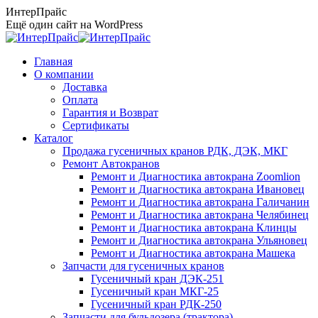
Перейти
ИнтерПрайс
к
Ещё один сайт на WordPress
содержанию
Главная
О компании
Доставка
Оплата
Гарантия и Возврат
Сертификаты
Каталог
Продажа гусеничных кранов РДК, ДЭК, МКГ
Ремонт Автокранов
Ремонт и Диагностика автокрана Zoomlion
Ремонт и Диагностика автокрана Ивановец
Ремонт и Диагностика автокрана Галичанин
Ремонт и Диагностика автокрана Челябинец
Ремонт и Диагностика автокрана Клинцы
Ремонт и Диагностика автокрана Ульяновец
Ремонт и Диагностика автокрана Машека
Запчасти для гусеничных кранов
Гусеничный кран ДЭК-251
Гусеничный кран МКГ-25
Гусеничный кран РДК-250
Запчасти для бульдозера (трактора)