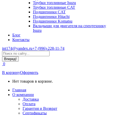
Трубки топливные Isuzu
Трубки топливные CAT
Подшипники CAT
Подшипники Hitachi
Подшипники Komatsu
Вкладыши для двигателя на спецтехнику
Isuzu
Блог
Контакты
int174@yandex.ru
+7 (996)-228-11-74
Страница
Поиск:
WhatsApp
открывается
0
в
новом
В корзину
Оформить
окне
Нет товаров в корзине.
Главная
О компании
Доставка
Оплата
Гарантия и Возврат
Сертификаты