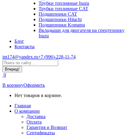
Трубки топливные Isuzu
Трубки топливные CAT
Подшипники CAT
Подшипники Hitachi
Подшипники Komatsu
Вкладыши для двигателя на спецтехнику
Isuzu
Блог
Контакты
int174@yandex.ru
+7 (996)-228-11-74
Страница
Поиск:
WhatsApp
открывается
0
в
новом
В корзину
Оформить
окне
Нет товаров в корзине.
Главная
О компании
Доставка
Оплата
Гарантия и Возврат
Сертификаты