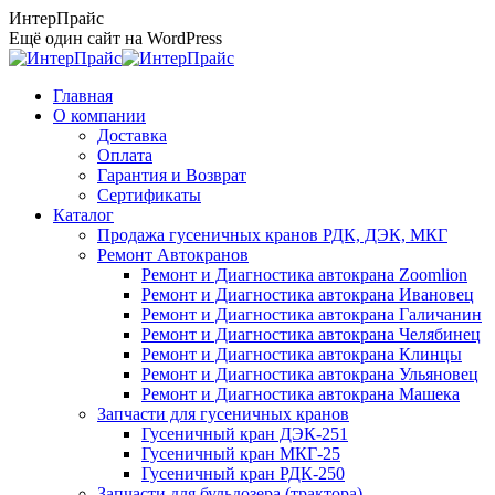
Перейти
ИнтерПрайс
к
Ещё один сайт на WordPress
содержанию
Главная
О компании
Доставка
Оплата
Гарантия и Возврат
Сертификаты
Каталог
Продажа гусеничных кранов РДК, ДЭК, МКГ
Ремонт Автокранов
Ремонт и Диагностика автокрана Zoomlion
Ремонт и Диагностика автокрана Ивановец
Ремонт и Диагностика автокрана Галичанин
Ремонт и Диагностика автокрана Челябинец
Ремонт и Диагностика автокрана Клинцы
Ремонт и Диагностика автокрана Ульяновец
Ремонт и Диагностика автокрана Машека
Запчасти для гусеничных кранов
Гусеничный кран ДЭК-251
Гусеничный кран МКГ-25
Гусеничный кран РДК-250
Запчасти для бульдозера (трактора)