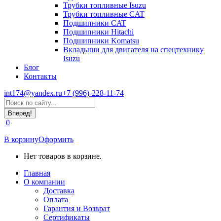
Трубки топливные Isuzu
Трубки топливные CAT
Подшипники CAT
Подшипники Hitachi
Подшипники Komatsu
Вкладыши для двигателя на спецтехнику
Isuzu
Блог
Контакты
int174@yandex.ru
+7 (996)-228-11-74
Страница
Поиск:
WhatsApp
открывается
0
в
новом
В корзину
Оформить
окне
Нет товаров в корзине.
Главная
О компании
Доставка
Оплата
Гарантия и Возврат
Сертификаты