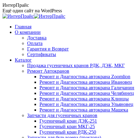
Перейти
ИнтерПрайс
к
Ещё один сайт на WordPress
содержанию
Главная
О компании
Доставка
Оплата
Гарантия и Возврат
Сертификаты
Каталог
Продажа гусеничных кранов РДК, ДЭК, МКГ
Ремонт Автокранов
Ремонт и Диагностика автокрана Zoomlion
Ремонт и Диагностика автокрана Ивановец
Ремонт и Диагностика автокрана Галичанин
Ремонт и Диагностика автокрана Челябинец
Ремонт и Диагностика автокрана Клинцы
Ремонт и Диагностика автокрана Ульяновец
Ремонт и Диагностика автокрана Машека
Запчасти для гусеничных кранов
Гусеничный кран ДЭК-251
Гусеничный кран МКГ-25
Гусеничный кран РДК-250
Запчасти для бульдозера (трактора)