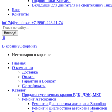
Подшипники Komatsu
Вкладыши для двигателя на спецтехнику Isuz
Блог
Контакты
int174@yandex.ru
+7 (996)-228-11-74
Страница
Поиск:
WhatsApp
открывается
0
в
новом
В корзину
Оформить
окне
Нет товаров в корзине.
Главная
О компании
Доставка
Оплата
Гарантия и Возврат
Сертификаты
Каталог
Продажа гусеничных кранов РДК, ДЭК, МКГ
Ремонт Автокранов
Ремонт и Диагностика автокрана Zoomlion
Ремонт и Диагностика автокрана Ивановец