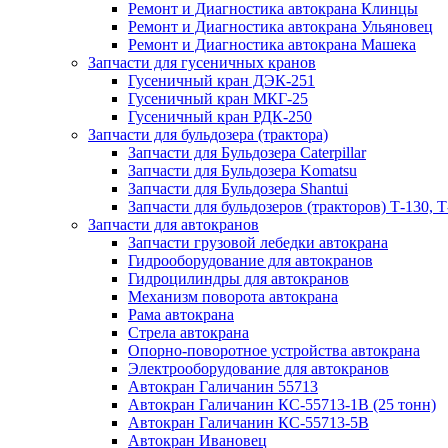
Ремонт и Диагностика автокрана Клинцы
Ремонт и Диагностика автокрана Ульяновец
Ремонт и Диагностика автокрана Машека
Запчасти для гусеничных кранов
Гусеничный кран ДЭК-251
Гусеничный кран МКГ-25
Гусеничный кран РДК-250
Запчасти для бульдозера (трактора)
Запчасти для Бульдозера Caterpillar
Запчасти для Бульдозера Komatsu
Запчасти для Бульдозера Shantui
Запчасти для бульдозеров (тракторов) Т-130, Т
Запчасти для автокранов
Запчасти грузовой лебедки автокрана
Гидрооборудование для автокранов
Гидроцилиндры для автокранов
Механизм поворота автокрана
Рама автокрана
Стрела автокрана
Опорно-поворотное устройства автокрана
Электрооборудование для автокранов
Автокран Галичанин 55713
Автокран Галичанин КС-55713-1В (25 тонн)
Автокран Галичанин КС-55713-5В
Автокран Ивановец