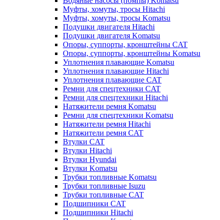
Водяные насосы (помпы) Komatsu
Муфты, хомуты, тросы Hitachi
Муфты, хомуты, тросы Komatsu
Подушки двигателя Hitachi
Подушки двигателя Komatsu
Опоры, суппорты, кронштейны CAT
Опоры, суппорты, кронштейны Komatsu
Уплотнения плавающие Komatsu
Уплотнения плавающие Hitachi
Уплотнения плавающие CAT
Ремни для спецтехники CAT
Ремни для спецтехники Hitachi
Натяжители ремня Komatsu
Ремни для спецтехники Komatsu
Натяжители ремня Hitachi
Натяжители ремня CAT
Втулки CAT
Втулки Hitachi
Втулки Hyundai
Втулки Komatsu
Трубки топливные Komatsu
Трубки топливные Isuzu
Трубки топливные CAT
Подшипники CAT
Подшипники Hitachi