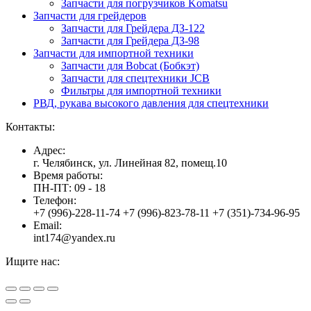
Запчасти для погрузчиков Komatsu
Запчасти для грейдеров
Запчасти для Грейдера ДЗ-122
Запчасти для Грейдера ДЗ-98
Запчасти для импортной техники
Запчасти для Bobcat (Бобкэт)
Запчасти для спецтехники JCB
Фильтры для импортной техники
РВД, рукава высокого давления для спецтехники
Контакты:
Адрес:
г. Челябинск, ул. Линейная 82, помещ.10
Время работы:
ПН-ПТ: 09 - 18
Телефон:
+7 (996)-228-11-74 +7 (996)-823-78-11 +7 (351)-734-96-95
Email:
int174@yandex.ru
Ищите нас:
Страница
Страница
Страница
Вверх
YouTube
Viber
WhatsApp
открывается
открывается
открывается