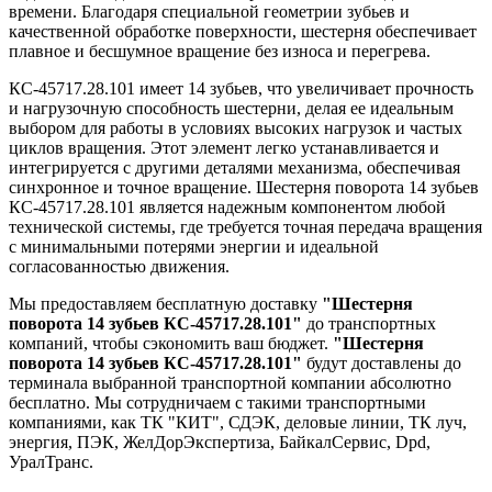
времени. Благодаря специальной геометрии зубьев и
качественной обработке поверхности, шестерня обеспечивает
плавное и бесшумное вращение без износа и перегрева.
КС-45717.28.101 имеет 14 зубьев, что увеличивает прочность
и нагрузочную способность шестерни, делая ее идеальным
выбором для работы в условиях высоких нагрузок и частых
циклов вращения. Этот элемент легко устанавливается и
интегрируется с другими деталями механизма, обеспечивая
синхронное и точное вращение. Шестерня поворота 14 зубьев
КС-45717.28.101 является надежным компонентом любой
технической системы, где требуется точная передача вращения
с минимальными потерями энергии и идеальной
согласованностью движения.
Мы предоставляем бесплатную доставку
"Шестерня
поворота 14 зубьев КС-45717.28.101"
до транспортных
компаний, чтобы сэкономить ваш бюджет.
"Шестерня
поворота 14 зубьев КС-45717.28.101"
будут доставлены до
терминала выбранной транспортной компании абсолютно
бесплатно. Мы сотрудничаем с такими транспортными
компаниями, как ТК "КИТ", СДЭК, деловые линии, ТК луч,
энергия, ПЭК, ЖелДорЭкспертиза, БайкалСервис, Dpd,
УралТранс.