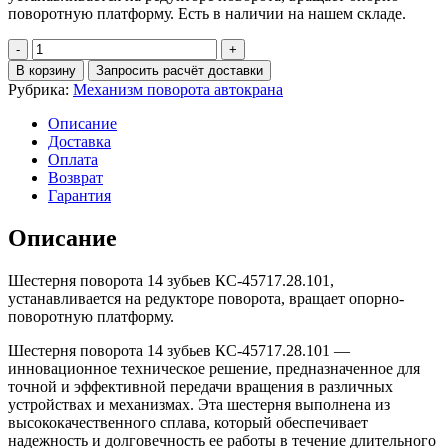
поворотную платформу. Есть в наличии на нашем складе.
Количество
Шестерня
В корзину
Запросить расчёт доставки
поворота
Рубрика:
Механизм поворота автокрана
14
зубьев
Описание
КС-45717.28.101
Доставка
Оплата
Возврат
Гарантия
Описание
Шестерня поворота 14 зубьев КС-45717.28.101,
устанавливается на редукторе поворота, вращает опорно-
поворотную платформу.
Шестерня поворота 14 зубьев КС-45717.28.101 —
инновационное техническое решение, предназначенное для
точной и эффективной передачи вращения в различных
устройствах и механизмах. Эта шестерня выполнена из
высококачественного сплава, который обеспечивает
надежность и долговечность ее работы в течение длительного