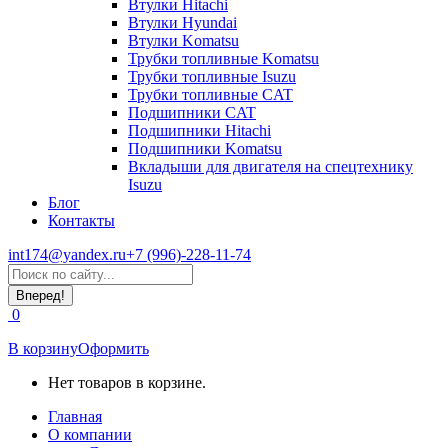
Втулки Hitachi
Втулки Hyundai
Втулки Komatsu
Трубки топливные Komatsu
Трубки топливные Isuzu
Трубки топливные CAT
Подшипники CAT
Подшипники Hitachi
Подшипники Komatsu
Вкладыши для двигателя на спецтехнику
Isuzu
Блог
Контакты
int174@yandex.ru
+7 (996)-228-11-74
Страница
Поиск:
WhatsApp
открывается
0
в
новом
В корзину
Оформить
окне
Нет товаров в корзине.
Главная
О компании