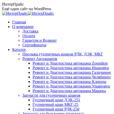
Перейти
ИнтерПрайс
к
Ещё один сайт на WordPress
содержанию
Главная
О компании
Доставка
Оплата
Гарантия и Возврат
Сертификаты
Каталог
Продажа гусеничных кранов РДК, ДЭК, МКГ
Ремонт Автокранов
Ремонт и Диагностика автокрана Zoomlion
Ремонт и Диагностика автокрана Ивановец
Ремонт и Диагностика автокрана Галичанин
Ремонт и Диагностика автокрана Челябинец
Ремонт и Диагностика автокрана Клинцы
Ремонт и Диагностика автокрана Ульяновец
Ремонт и Диагностика автокрана Машека
Запчасти для гусеничных кранов
Гусеничный кран ДЭК-251
Гусеничный кран МКГ-25
Гусеничный кран РДК-250
Запчасти для бульдозера (трактора)