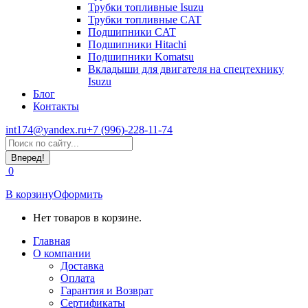
Трубки топливные Isuzu
Трубки топливные CAT
Подшипники CAT
Подшипники Hitachi
Подшипники Komatsu
Вкладыши для двигателя на спецтехнику
Isuzu
Блог
Контакты
int174@yandex.ru
+7 (996)-228-11-74
Страница
Поиск:
WhatsApp
открывается
0
в
новом
В корзину
Оформить
окне
Нет товаров в корзине.
Главная
О компании
Доставка
Оплата
Гарантия и Возврат
Сертификаты