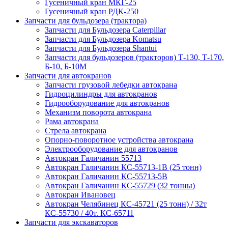
Гусеничный кран МКГ-25
Гусеничный кран РДК-250
Запчасти для бульдозера (трактора)
Запчасти для Бульдозера Caterpillar
Запчасти для Бульдозера Komatsu
Запчасти для Бульдозера Shantui
Запчасти для бульдозеров (тракторов) Т-130, Т-170,
Б-10, Б-10М
Запчасти для автокранов
Запчасти грузовой лебедки автокрана
Гидроцилиндры для автокранов
Гидрооборудование для автокранов
Механизм поворота автокрана
Рама автокрана
Стрела автокрана
Опорно-поворотное устройства автокрана
Электрооборудование для автокранов
Автокран Галичанин 55713
Автокран Галичанин КС-55713-1В (25 тонн)
Автокран Галичанин КС-55713-5В
Автокран Галичанин КС-55729 (32 тонны)
Автокран Ивановец
Автокран Челябинец КС-45721 (25 тонн) / 32т
КС-55730 / 40т. КС-65711
Запчасти для экскаваторов