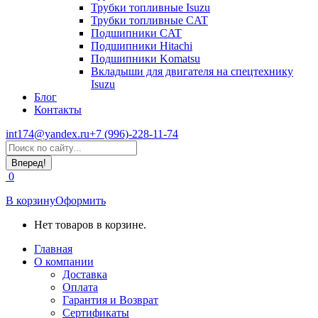
Трубки топливные Isuzu
Трубки топливные CAT
Подшипники CAT
Подшипники Hitachi
Подшипники Komatsu
Вкладыши для двигателя на спецтехнику
Isuzu
Блог
Контакты
int174@yandex.ru
+7 (996)-228-11-74
Страница
Поиск:
WhatsApp
открывается
0
в
новом
В корзину
Оформить
окне
Нет товаров в корзине.
Главная
О компании
Доставка
Оплата
Гарантия и Возврат
Сертификаты