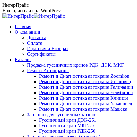
Перейти
ИнтерПрайс
к
Ещё один сайт на WordPress
содержанию
Главная
О компании
Доставка
Оплата
Гарантия и Возврат
Сертификаты
Каталог
Продажа гусеничных кранов РДК, ДЭК, МКГ
Ремонт Автокранов
Ремонт и Диагностика автокрана Zoomlion
Ремонт и Диагностика автокрана Ивановец
Ремонт и Диагностика автокрана Галичанин
Ремонт и Диагностика автокрана Челябинец
Ремонт и Диагностика автокрана Клинцы
Ремонт и Диагностика автокрана Ульяновец
Ремонт и Диагностика автокрана Машека
Запчасти для гусеничных кранов
Гусеничный кран ДЭК-251
Гусеничный кран МКГ-25
Гусеничный кран РДК-250
Запчасти для бульдозера (трактора)