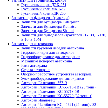
Запчасти для гусеничных кранов
Гусеничный кран ДЭК-251
Гусеничный кран МКГ-25
Гусеничный кран РДК-250
Запчасти для бульдозера (трактора)
Запчасти для Бульдозера Caterpillar
Запчасти для Бульдозера Komatsu
Запчасти для Бульдозера Shantui
Запчасти для бульдозеров (тракторов) Т-130, Т-170,
Б-10, Б-10М
Запчасти для автокранов
Запчасти грузовой лебедки автокрана
Гидроцилиндры для автокранов
Гидрооборудование для автокранов
Механизм поворота автокрана
Рама автокрана
Стрела автокрана
Опорно-поворотное устройства автокрана
Электрооборудование для автокранов
Автокран Галичанин 55713
Автокран Галичанин КС-55713-1В (25 тонн)
Автокран Галичанин КС-55713-5В
Автокран Галичанин КС-55729 (32 тонны)
Автокран Ивановец
Автокран Челябинец КС-45721 (25 тонн) / 32т