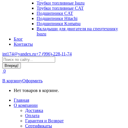
Трубки топливные Isuzu
Трубки топливные CAT
Подшипники CAT
Подшипники Hitachi
Подшипники Komatsu
Вкладыши для двигателя на спецтехнику
Isuzu
Блог
Контакты
int174@yandex.ru
+7 (996)-228-11-74
Страница
Поиск:
WhatsApp
открывается
0
в
новом
В корзину
Оформить
окне
Нет товаров в корзине.
Главная
О компании
Доставка
Оплата
Гарантия и Возврат
Сертификаты