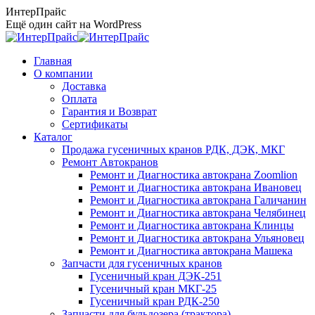
Перейти
ИнтерПрайс
к
Ещё один сайт на WordPress
содержанию
Главная
О компании
Доставка
Оплата
Гарантия и Возврат
Сертификаты
Каталог
Продажа гусеничных кранов РДК, ДЭК, МКГ
Ремонт Автокранов
Ремонт и Диагностика автокрана Zoomlion
Ремонт и Диагностика автокрана Ивановец
Ремонт и Диагностика автокрана Галичанин
Ремонт и Диагностика автокрана Челябинец
Ремонт и Диагностика автокрана Клинцы
Ремонт и Диагностика автокрана Ульяновец
Ремонт и Диагностика автокрана Машека
Запчасти для гусеничных кранов
Гусеничный кран ДЭК-251
Гусеничный кран МКГ-25
Гусеничный кран РДК-250
Запчасти для бульдозера (трактора)