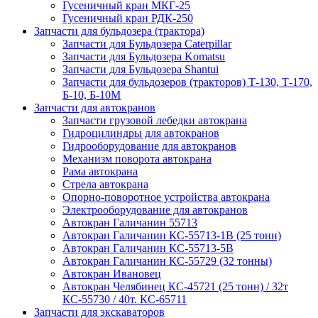
Гусеничный кран МКГ-25
Гусеничный кран РДК-250
Запчасти для бульдозера (трактора)
Запчасти для Бульдозера Caterpillar
Запчасти для Бульдозера Komatsu
Запчасти для Бульдозера Shantui
Запчасти для бульдозеров (тракторов) Т-130, Т-170,
Б-10, Б-10М
Запчасти для автокранов
Запчасти грузовой лебедки автокрана
Гидроцилиндры для автокранов
Гидрооборудование для автокранов
Механизм поворота автокрана
Рама автокрана
Стрела автокрана
Опорно-поворотное устройства автокрана
Электрооборудование для автокранов
Автокран Галичанин 55713
Автокран Галичанин КС-55713-1В (25 тонн)
Автокран Галичанин КС-55713-5В
Автокран Галичанин КС-55729 (32 тонны)
Автокран Ивановец
Автокран Челябинец КС-45721 (25 тонн) / 32т
КС-55730 / 40т. КС-65711
Запчасти для экскаваторов