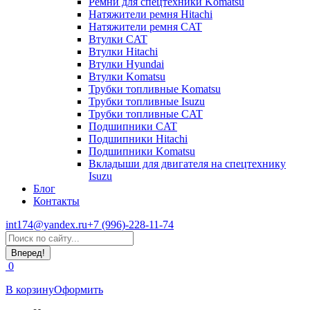
Ремни для спецтехники Komatsu
Натяжители ремня Hitachi
Натяжители ремня CAT
Втулки CAT
Втулки Hitachi
Втулки Hyundai
Втулки Komatsu
Трубки топливные Komatsu
Трубки топливные Isuzu
Трубки топливные CAT
Подшипники CAT
Подшипники Hitachi
Подшипники Komatsu
Вкладыши для двигателя на спецтехнику
Isuzu
Блог
Контакты
int174@yandex.ru
+7 (996)-228-11-74
Страница
Поиск:
WhatsApp
открывается
0
в
новом
В корзину
Оформить
окне