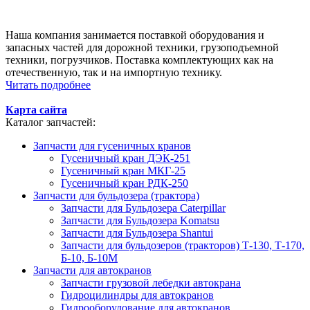
Наша компания занимается поставкой оборудования и
запасных частей для дорожной техники, грузоподъемной
техники, погрузчиков. Поставка комплектующих как на
отечественную, так и на импортную технику.
Читать подробнее
Карта сайта
Каталог запчастей:
Запчасти для гусеничных кранов
Гусеничный кран ДЭК-251
Гусеничный кран МКГ-25
Гусеничный кран РДК-250
Запчасти для бульдозера (трактора)
Запчасти для Бульдозера Caterpillar
Запчасти для Бульдозера Komatsu
Запчасти для Бульдозера Shantui
Запчасти для бульдозеров (тракторов) Т-130, Т-170,
Б-10, Б-10М
Запчасти для автокранов
Запчасти грузовой лебедки автокрана
Гидроцилиндры для автокранов
Гидрооборудование для автокранов