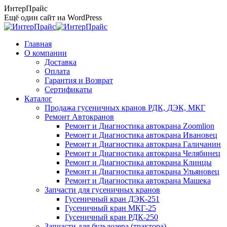
Перейти
ИнтерПрайс
к
Ещё один сайт на WordPress
содержанию
Главная
О компании
Доставка
Оплата
Гарантия и Возврат
Сертификаты
Каталог
Продажа гусеничных кранов РДК, ДЭК, МКГ
Ремонт Автокранов
Ремонт и Диагностика автокрана Zoomlion
Ремонт и Диагностика автокрана Ивановец
Ремонт и Диагностика автокрана Галичанин
Ремонт и Диагностика автокрана Челябинец
Ремонт и Диагностика автокрана Клинцы
Ремонт и Диагностика автокрана Ульяновец
Ремонт и Диагностика автокрана Машека
Запчасти для гусеничных кранов
Гусеничный кран ДЭК-251
Гусеничный кран МКГ-25
Гусеничный кран РДК-250
Запчасти для бульдозера (трактора)