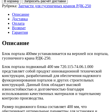
В корзину
Запросить расчёт доставки
портала
Рубрика:
Запчасти для гусеничных кранов РДК-250
подвижный
400
Описание
мм
Доставка
720.115-
Оплата
74.06.1.000
Возврат
Гарантия
Описание
Блок портала 400мм устанавливается на верхней оси портала,
гусеничного крана РДК-250.
Блок портала подвижный 400 мм 720.115-74.06.1.000
представляет собой продукт инновационной технической
конструкции, разработанный для обеспечения надежного
функционирования порталов и других строительных
конструкций. Данный блок обладает высокой
износостойкостью и долговечностью благодаря
использованию качественных материалов и тщательному
контролю производства.
Размер подвижного блока составляет 400 мм, что
обеспечивает оптимальные параметры для установки и