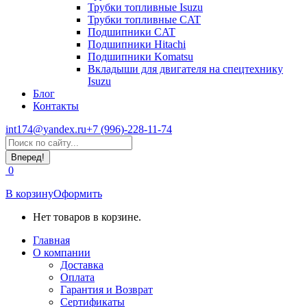
Трубки топливные Isuzu
Трубки топливные CAT
Подшипники CAT
Подшипники Hitachi
Подшипники Komatsu
Вкладыши для двигателя на спецтехнику
Isuzu
Блог
Контакты
int174@yandex.ru
+7 (996)-228-11-74
Страница
Поиск:
WhatsApp
открывается
0
в
новом
В корзину
Оформить
окне
Нет товаров в корзине.
Главная
О компании
Доставка
Оплата
Гарантия и Возврат
Сертификаты