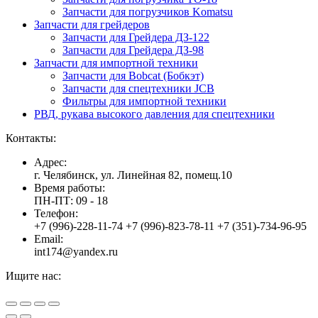
Запчасти для погрузчиков Komatsu
Запчасти для грейдеров
Запчасти для Грейдера ДЗ-122
Запчасти для Грейдера ДЗ-98
Запчасти для импортной техники
Запчасти для Bobcat (Бобкэт)
Запчасти для спецтехники JCB
Фильтры для импортной техники
РВД, рукава высокого давления для спецтехники
Контакты:
Адрес:
г. Челябинск, ул. Линейная 82, помещ.10
Время работы:
ПН-ПТ: 09 - 18
Телефон:
+7 (996)-228-11-74 +7 (996)-823-78-11 +7 (351)-734-96-95
Email:
int174@yandex.ru
Ищите нас:
Страница
Страница
Страница
Вверх
YouTube
Viber
WhatsApp