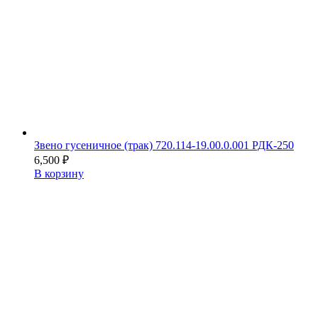
Звено гусеничное (трак) 720.114-19.00.0.001 РДК-250
6,500
₽
В корзину