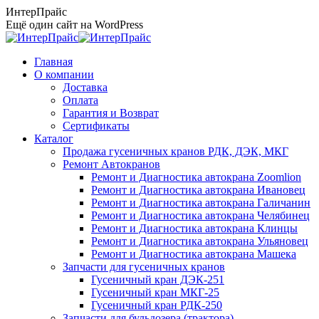
Перейти
ИнтерПрайс
к
Ещё один сайт на WordPress
содержанию
Главная
О компании
Доставка
Оплата
Гарантия и Возврат
Сертификаты
Каталог
Продажа гусеничных кранов РДК, ДЭК, МКГ
Ремонт Автокранов
Ремонт и Диагностика автокрана Zoomlion
Ремонт и Диагностика автокрана Ивановец
Ремонт и Диагностика автокрана Галичанин
Ремонт и Диагностика автокрана Челябинец
Ремонт и Диагностика автокрана Клинцы
Ремонт и Диагностика автокрана Ульяновец
Ремонт и Диагностика автокрана Машека
Запчасти для гусеничных кранов
Гусеничный кран ДЭК-251
Гусеничный кран МКГ-25
Гусеничный кран РДК-250
Запчасти для бульдозера (трактора)