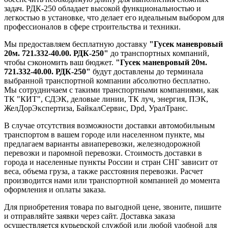
задач. РДК-250 обладает высокой функциональностью и
легкостью в установке, что делает его идеальным выбором для
профессионалов в сфере строительства и техники.
Мы предоставляем бесплатную доставку
"Гусек маневровый
20м. 721.332-40.00. РДК-250"
до транспортных компаний,
чтобы сэкономить ваш бюджет.
"Гусек маневровый 20м.
721.332-40.00. РДК-250"
будут доставлены до терминала
выбранной транспортной компании абсолютно бесплатно.
Мы сотрудничаем с такими транспортными компаниями, как
ТК "КИТ", СДЭК, деловые линии, ТК луч, энергия, ПЭК,
ЖелДорЭкспертиза, БайкалСервис, Dpd, УралТранс.
В случае отсутствия возможности доставки автомобильным
транспортом в вашем городе или населенном пункте, мы
предлагаем варианты авиаперевозки, железнодорожной
перевозки и паромной перевозки. Стоимость доставки в
города и населенные пункты России и стран СНГ зависит от
веса, объема груза, а также расстояния перевозки. Расчет
производится нами или транспортной компанией до момента
оформления и оплаты заказа.
Для приобретения товара по выгодной цене, звоните, пишите
и отправляйте заявки через сайт. Доставка заказа
осуществляется курьерской службой или любой удобной для