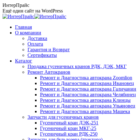
Перейти
ИнтерПрайс
к
Ещё один сайт на WordPress
содержанию
Главная
О компании
Доставка
Оплата
Гарантия и Возврат
Сертификаты
Каталог
Продажа гусеничных кранов РДК, ДЭК, МКГ
Ремонт Автокранов
Ремонт и Диагностика автокрана Zoomlion
Ремонт и Диагностика автокрана Ивановец
Ремонт и Диагностика автокрана Галичанин
Ремонт и Диагностика автокрана Челябинец
Ремонт и Диагностика автокрана Клинцы
Ремонт и Диагностика автокрана Ульяновец
Ремонт и Диагностика автокрана Машека
Запчасти для гусеничных кранов
Гусеничный кран ДЭК-251
Гусеничный кран МКГ-25
Гусеничный кран РДК-250
Запчасти для бульдозера (трактора)