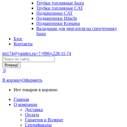
Трубки топливные Isuzu
Трубки топливные CAT
Подшипники CAT
Подшипники Hitachi
Подшипники Komatsu
Вкладыши для двигателя на спецтехнику
Isuzu
Блог
Контакты
int174@yandex.ru
+7 (996)-228-11-74
Страница
Поиск:
WhatsApp
открывается
0
в
новом
В корзину
Оформить
окне
Нет товаров в корзине.
Главная
О компании
Доставка
Оплата
Гарантия и Возврат
Сертификаты