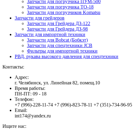
Запчасти для погрузчика ПУМ-500
Запчасти для погрузчика ТО-18
Запчасти для погрузчиков Komatsu
Запчасти для грейдеров
Запчасти для Грейдера ДЗ-122
Запчасти для Грейдера ДЗ-98
Запчасти для импортной техники
Запчасти для Bobcat (Бобкэт)
Запчасти для спецтехники JCB
Фильтры для импортной техники
РВД, рукава высокого давления для спецтехники
Контакты:
Адрес:
г. Челябинск, ул. Линейная 82, помещ.10
Время работы:
ПН-ПТ: 09 - 18
Телефон:
+7 (996)-228-11-74 +7 (996)-823-78-11 +7 (351)-734-96-95
Email:
int174@yandex.ru
Ищите нас:
Страница
Страница
Страница
Вверх