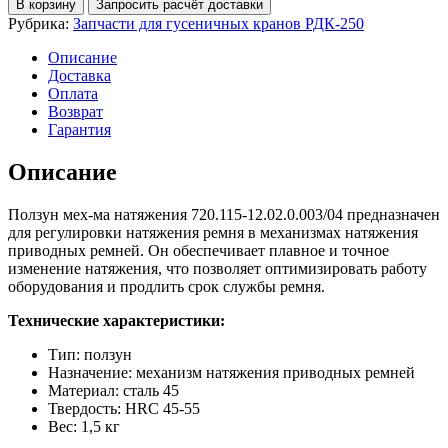
В корзину
Запросить расчёт доставки
мех-
Рубрика:
Запчасти для гусеничных кранов РДК-250
ма
натяжения
Описание
720.115-
Доставка
12.02.0.003/04
Оплата
Возврат
Гарантия
Описание
Ползун мех-ма натяжения 720.115-12.02.0.003/04 предназначен
для регулировки натяжения ремня в механизмах натяжения
приводных ремней. Он обеспечивает плавное и точное
изменение натяжения, что позволяет оптимизировать работу
оборудования и продлить срок службы ремня.
Технические характеристики:
Тип: ползун
Назначение: механизм натяжения приводных ремней
Материал: сталь 45
Твердость: HRC 45-55
Вес: 1,5 кг