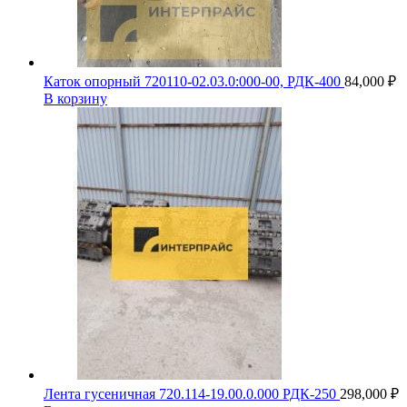
Каток опорный 720110-02.03.0:000-00, РДК-400
84,000
₽
В корзину
Лента гусеничная 720.114-19.00.0.000 РДК-250
298,000
₽