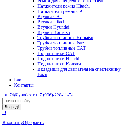
Ремни для спецтехники Komatsu
Натяжители ремня Hitachi
Натяжители ремня CAT
Втулки CAT
Втулки Hitachi
Втулки Hyundai
Втулки Komatsu
Трубки топливные Komatsu
Трубки топливные Isuzu
Трубки топливные CAT
Подшипники CAT
Подшипники Hitachi
Подшипники Komatsu
Вкладыши для двигателя на спецтехнику
Isuzu
Блог
Контакты
int174@yandex.ru
+7 (996)-228-11-74
Страница
Поиск:
WhatsApp
открывается
0
в
новом
В корзину
Оформить
окне