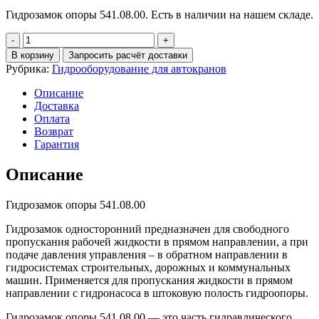
Гидрозамок опоры 541.08.00. Есть в наличии на нашем складе.
Количество
Гидрозамок
В корзину
Запросить расчёт доставки
односторонний
Рубрика:
Гидрооборудование для автокранов
541.08.00
Описание
Доставка
Оплата
Возврат
Гарантия
Описание
Гидрозамок опоры 541.08.00
Гидрозамок односторонний предназначен для свободного
пропускания рабочей жидкости в прямом направлении, а при
подаче давления управления – в обратном направлении в
гидросистемах строительных, дорожных и коммунальных
машин. Применяется для пропускания жидкости в прямом
направлении с гидронасоса в штоковую полость гидроопоры.
Гидрозамок опоры 541.08.00 — это часть гидравлического