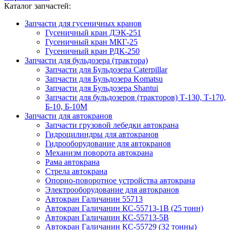
Каталог запчастей:
Запчасти для гусеничных кранов
Гусеничный кран ДЭК-251
Гусеничный кран МКГ-25
Гусеничный кран РДК-250
Запчасти для бульдозера (трактора)
Запчасти для Бульдозера Caterpillar
Запчасти для Бульдозера Komatsu
Запчасти для Бульдозера Shantui
Запчасти для бульдозеров (тракторов) Т-130, Т-170,
Б-10, Б-10М
Запчасти для автокранов
Запчасти грузовой лебедки автокрана
Гидроцилиндры для автокранов
Гидрооборудование для автокранов
Механизм поворота автокрана
Рама автокрана
Стрела автокрана
Опорно-поворотное устройства автокрана
Электрооборудование для автокранов
Автокран Галичанин 55713
Автокран Галичанин КС-55713-1В (25 тонн)
Автокран Галичанин КС-55713-5В
Автокран Галичанин КС-55729 (32 тонны)