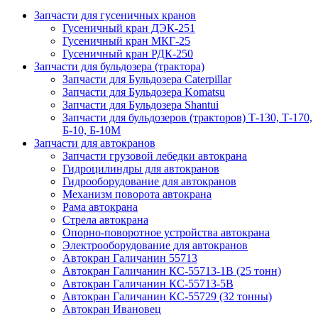
Запчасти для гусеничных кранов
Гусеничный кран ДЭК-251
Гусеничный кран МКГ-25
Гусеничный кран РДК-250
Запчасти для бульдозера (трактора)
Запчасти для Бульдозера Caterpillar
Запчасти для Бульдозера Komatsu
Запчасти для Бульдозера Shantui
Запчасти для бульдозеров (тракторов) Т-130, Т-170,
Б-10, Б-10М
Запчасти для автокранов
Запчасти грузовой лебедки автокрана
Гидроцилиндры для автокранов
Гидрооборудование для автокранов
Механизм поворота автокрана
Рама автокрана
Стрела автокрана
Опорно-поворотное устройства автокрана
Электрооборудование для автокранов
Автокран Галичанин 55713
Автокран Галичанин КС-55713-1В (25 тонн)
Автокран Галичанин КС-55713-5В
Автокран Галичанин КС-55729 (32 тонны)
Автокран Ивановец