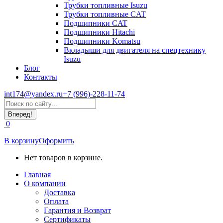
Трубки топливные Isuzu
Трубки топливные CAT
Подшипники CAT
Подшипники Hitachi
Подшипники Komatsu
Вкладыши для двигателя на спецтехнику
Isuzu
Блог
Контакты
int174@yandex.ru
+7 (996)-228-11-74
Страница
Поиск:
WhatsApp
открывается
0
в
новом
В корзину
Оформить
окне
Нет товаров в корзине.
Главная
О компании
Доставка
Оплата
Гарантия и Возврат
Сертификаты