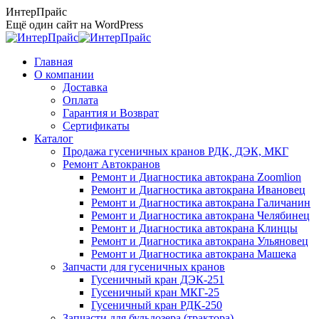
Перейти
ИнтерПрайс
к
Ещё один сайт на WordPress
содержанию
Главная
О компании
Доставка
Оплата
Гарантия и Возврат
Сертификаты
Каталог
Продажа гусеничных кранов РДК, ДЭК, МКГ
Ремонт Автокранов
Ремонт и Диагностика автокрана Zoomlion
Ремонт и Диагностика автокрана Ивановец
Ремонт и Диагностика автокрана Галичанин
Ремонт и Диагностика автокрана Челябинец
Ремонт и Диагностика автокрана Клинцы
Ремонт и Диагностика автокрана Ульяновец
Ремонт и Диагностика автокрана Машека
Запчасти для гусеничных кранов
Гусеничный кран ДЭК-251
Гусеничный кран МКГ-25
Гусеничный кран РДК-250
Запчасти для бульдозера (трактора)