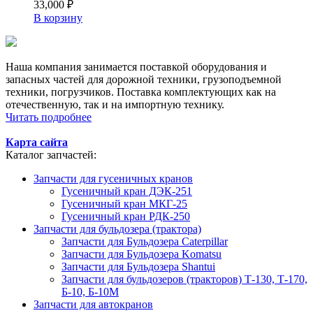
33,000
₽
В корзину
Наша компания занимается поставкой оборудования и
запасных частей для дорожной техники, грузоподъемной
техники, погрузчиков. Поставка комплектующих как на
отечественную, так и на импортную технику.
Читать подробнее
Карта сайта
Каталог запчастей:
Запчасти для гусеничных кранов
Гусеничный кран ДЭК-251
Гусеничный кран МКГ-25
Гусеничный кран РДК-250
Запчасти для бульдозера (трактора)
Запчасти для Бульдозера Caterpillar
Запчасти для Бульдозера Komatsu
Запчасти для Бульдозера Shantui
Запчасти для бульдозеров (тракторов) Т-130, Т-170,
Б-10, Б-10М
Запчасти для автокранов