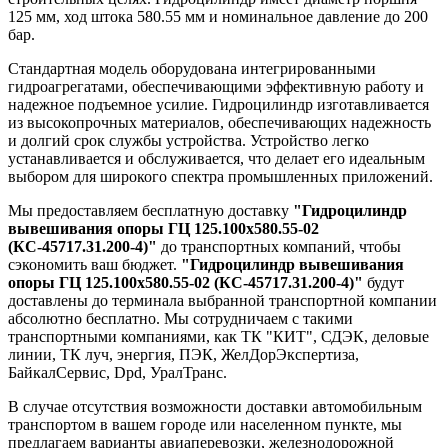
125 мм, ход штока 580.55 мм и номинальное давление до 200
бар.
Стандартная модель оборудована интегрированными
гидроагрегатами, обеспечивающими эффективную работу и
надежное подъемное усилие. Гидроцилиндр изготавливается
из высокопрочных материалов, обеспечивающих надежность
и долгий срок службы устройства. Устройство легко
устанавливается и обслуживается, что делает его идеальным
выбором для широкого спектра промышленных приложений.
Мы предоставляем бесплатную доставку
"Гидроцилиндр
вывешивания опоры ГЦ 125.100х580.55-02
(КС-45717.31.200-4)"
до транспортных компаний, чтобы
сэкономить ваш бюджет.
"Гидроцилиндр вывешивания
опоры ГЦ 125.100х580.55-02 (КС-45717.31.200-4)"
будут
доставлены до терминала выбранной транспортной компании
абсолютно бесплатно. Мы сотрудничаем с такими
транспортными компаниями, как ТК "КИТ", СДЭК, деловые
линии, ТК луч, энергия, ПЭК, ЖелДорЭкспертиза,
БайкалСервис, Dpd, УралТранс.
В случае отсутствия возможности доставки автомобильным
транспортом в вашем городе или населенном пункте, мы
предлагаем варианты авиаперевозки, железнодорожной