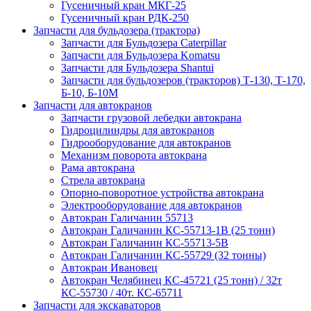
Гусеничный кран МКГ-25
Гусеничный кран РДК-250
Запчасти для бульдозера (трактора)
Запчасти для Бульдозера Caterpillar
Запчасти для Бульдозера Komatsu
Запчасти для Бульдозера Shantui
Запчасти для бульдозеров (тракторов) Т-130, Т-170,
Б-10, Б-10М
Запчасти для автокранов
Запчасти грузовой лебедки автокрана
Гидроцилиндры для автокранов
Гидрооборудование для автокранов
Механизм поворота автокрана
Рама автокрана
Стрела автокрана
Опорно-поворотное устройства автокрана
Электрооборудование для автокранов
Автокран Галичанин 55713
Автокран Галичанин КС-55713-1В (25 тонн)
Автокран Галичанин КС-55713-5В
Автокран Галичанин КС-55729 (32 тонны)
Автокран Ивановец
Автокран Челябинец КС-45721 (25 тонн) / 32т
КС-55730 / 40т. КС-65711
Запчасти для экскаваторов