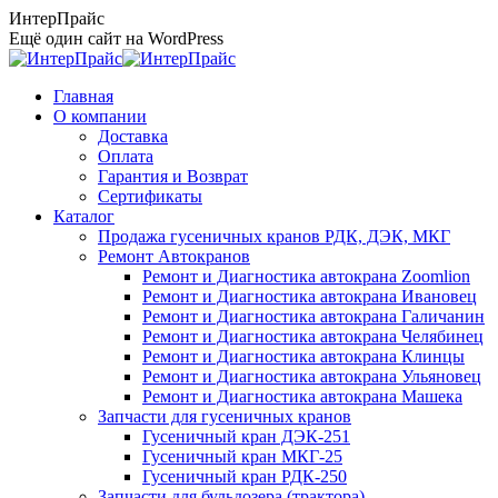
Перейти
ИнтерПрайс
к
Ещё один сайт на WordPress
содержанию
Главная
О компании
Доставка
Оплата
Гарантия и Возврат
Сертификаты
Каталог
Продажа гусеничных кранов РДК, ДЭК, МКГ
Ремонт Автокранов
Ремонт и Диагностика автокрана Zoomlion
Ремонт и Диагностика автокрана Ивановец
Ремонт и Диагностика автокрана Галичанин
Ремонт и Диагностика автокрана Челябинец
Ремонт и Диагностика автокрана Клинцы
Ремонт и Диагностика автокрана Ульяновец
Ремонт и Диагностика автокрана Машека
Запчасти для гусеничных кранов
Гусеничный кран ДЭК-251
Гусеничный кран МКГ-25
Гусеничный кран РДК-250
Запчасти для бульдозера (трактора)