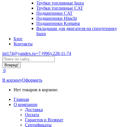
Трубки топливные Isuzu
Трубки топливные CAT
Подшипники CAT
Подшипники Hitachi
Подшипники Komatsu
Вкладыши для двигателя на спецтехнику
Isuzu
Блог
Контакты
int174@yandex.ru
+7 (996)-228-11-74
Страница
Поиск:
WhatsApp
открывается
0
в
новом
В корзину
Оформить
окне
Нет товаров в корзине.
Главная
О компании
Доставка
Оплата
Гарантия и Возврат
Сертификаты