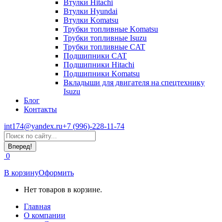
Втулки Hitachi
Втулки Hyundai
Втулки Komatsu
Трубки топливные Komatsu
Трубки топливные Isuzu
Трубки топливные CAT
Подшипники CAT
Подшипники Hitachi
Подшипники Komatsu
Вкладыши для двигателя на спецтехнику
Isuzu
Блог
Контакты
int174@yandex.ru
+7 (996)-228-11-74
Страница
Поиск:
WhatsApp
открывается
0
в
новом
В корзину
Оформить
окне
Нет товаров в корзине.
Главная
О компании