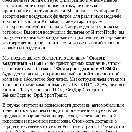
обеспечивает оптимальную фильтрацию и минимальное
сопротивление воздушному потоку, не снижая
производительность двигателя. Мы предлагаем широкий
ассортимент воздушных фильтров для различных моделей
техники компании Komatsu, а также гарантируем
конкурентоспособные цены и быструю доставку по всем
регионам. Выбирая воздушные фильтры от ИнтерПрайс, вы
получаете надежное оборудование, прошедшее тестирование
и утверждение производителем, а также высокий уровень
сервиса и поддержки.
Мы предоставляем бесплатную доставку
"Фильтр
воздушный ST86045"
до транспортных компаний, чтобы
сэкономить ваш бюджет.
"Фильтр воздушный ST86045"
будут доставлены до терминала выбранной транспортной
компании абсолютно бесплатно. Мы сотрудничаем с такими
транспортными компаниями, как ТК "КИТ", СДЭК, деловые
линии, ТК луч, энергия, ПЭК, ЖелДорЭкспертиза,
БайкалСервис, Dpd, УралТранс.
В случае отсутствия возможности доставки автомобильным
транспортом в вашем городе или населенном пункте, мы
предлагаем варианты авиаперевозки, железнодорожной
перевозки и паромной перевозки. Стоимость доставки в
города и населенные пункты России и стран СНГ зависит от
веса, объема груза, а также расстояния перевозки. Расчет