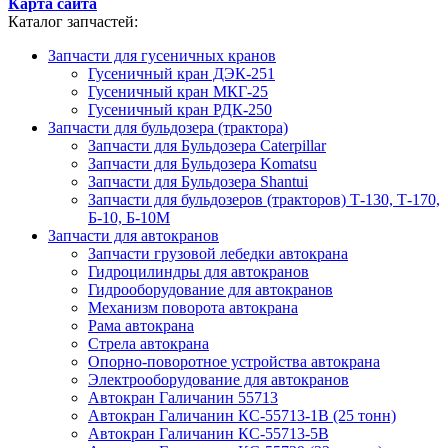
Карта сайта
Каталог запчастей:
Запчасти для гусеничных кранов
Гусеничный кран ДЭК-251
Гусеничный кран МКГ-25
Гусеничный кран РДК-250
Запчасти для бульдозера (трактора)
Запчасти для Бульдозера Caterpillar
Запчасти для Бульдозера Komatsu
Запчасти для Бульдозера Shantui
Запчасти для бульдозеров (тракторов) Т-130, Т-170,
Б-10, Б-10М
Запчасти для автокранов
Запчасти грузовой лебедки автокрана
Гидроцилиндры для автокранов
Гидрооборудование для автокранов
Механизм поворота автокрана
Рама автокрана
Стрела автокрана
Опорно-поворотное устройства автокрана
Электрооборудование для автокранов
Автокран Галичанин 55713
Автокран Галичанин КС-55713-1В (25 тонн)
Автокран Галичанин КС-55713-5В