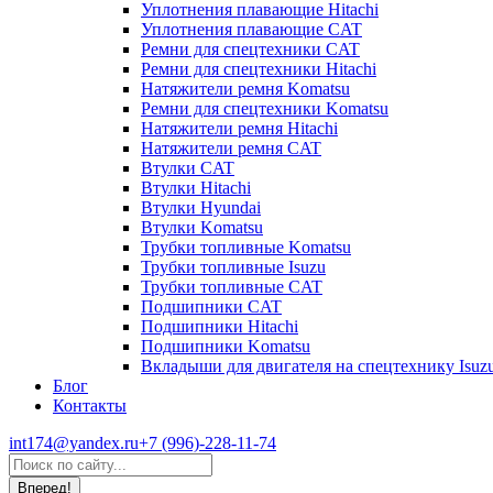
Уплотнения плавающие Hitachi
Уплотнения плавающие CAT
Ремни для спецтехники CAT
Ремни для спецтехники Hitachi
Натяжители ремня Komatsu
Ремни для спецтехники Komatsu
Натяжители ремня Hitachi
Натяжители ремня CAT
Втулки CAT
Втулки Hitachi
Втулки Hyundai
Втулки Komatsu
Трубки топливные Komatsu
Трубки топливные Isuzu
Трубки топливные CAT
Подшипники CAT
Подшипники Hitachi
Подшипники Komatsu
Вкладыши для двигателя на спецтехнику Isuz
Блог
Контакты
int174@yandex.ru
+7 (996)-228-11-74
Страница
Поиск:
WhatsApp