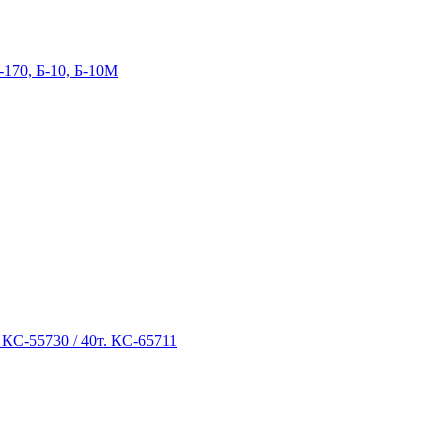
-170, Б-10, Б-10М
 КС-55730 / 40т. КС-65711