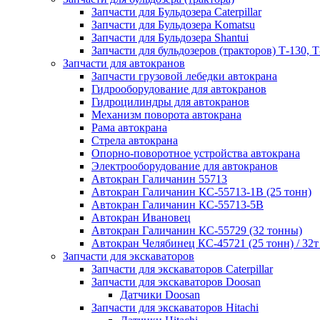
Запчасти для Бульдозера Caterpillar
Запчасти для Бульдозера Komatsu
Запчасти для Бульдозера Shantui
Запчасти для бульдозеров (тракторов) Т-130, Т
Запчасти для автокранов
Запчасти грузовой лебедки автокрана
Гидрооборудование для автокранов
Гидроцилиндры для автокранов
Механизм поворота автокрана
Рама автокрана
Стрела автокрана
Опорно-поворотное устройства автокрана
Электрооборудование для автокранов
Автокран Галичанин 55713
Автокран Галичанин КС-55713-1В (25 тонн)
Автокран Галичанин КС-55713-5В
Автокран Ивановец
Автокран Галичанин КС-55729 (32 тонны)
Автокран Челябинец КС-45721 (25 тонн) / 32т
Запчасти для экскаваторов
Запчасти для экскаваторов Caterpillar
Запчасти для экскаваторов Doosan
Датчики Doosan
Запчасти для экскаваторов Hitachi