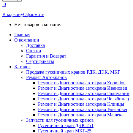
открывается
0
в
новом
В корзину
Оформить
окне
Нет товаров в корзине.
Главная
О компании
Доставка
Оплата
Гарантия и Возврат
Сертификаты
Каталог
Продажа гусеничных кранов РДК, ДЭК, МКГ
Ремонт Автокранов
Ремонт и Диагностика автокрана Zoomlion
Ремонт и Диагностика автокрана Ивановец
Ремонт и Диагностика автокрана Галичанин
Ремонт и Диагностика автокрана Челябинец
Ремонт и Диагностика автокрана Клинцы
Ремонт и Диагностика автокрана Ульяновец
Ремонт и Диагностика автокрана Машека
Запчасти для гусеничных кранов
Гусеничный кран ДЭК-251
Гусеничный кран МКГ-25