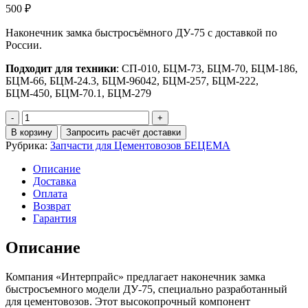
500
₽
Наконечник замка быстросъёмного ДУ-75 с доставкой по
России.
Подходит для техники
: СП-010, БЦМ-73, БЦМ-70, БЦМ-186,
БЦМ-66, БЦМ-24.3, БЦМ-96042, БЦМ-257, БЦМ-222,
БЦМ-450, БЦМ-70.1, БЦМ-279
Количество
Наконечник
В корзину
Запросить расчёт доставки
замка
Рубрика:
Запчасти для Цементовозов БЕЦЕМА
быстросъёмного
ДУ-75
Описание
Доставка
Оплата
Возврат
Гарантия
Описание
Компания «Интерпрайс» предлагает наконечник замка
быстросъемного модели ДУ-75, специально разработанный
для цементовозов. Этот высокопрочный компонент