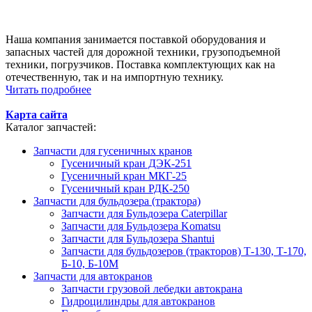
Наша компания занимается поставкой оборудования и
запасных частей для дорожной техники, грузоподъемной
техники, погрузчиков. Поставка комплектующих как на
отечественную, так и на импортную технику.
Читать подробнее
Карта сайта
Каталог запчастей:
Запчасти для гусеничных кранов
Гусеничный кран ДЭК-251
Гусеничный кран МКГ-25
Гусеничный кран РДК-250
Запчасти для бульдозера (трактора)
Запчасти для Бульдозера Caterpillar
Запчасти для Бульдозера Komatsu
Запчасти для Бульдозера Shantui
Запчасти для бульдозеров (тракторов) Т-130, Т-170,
Б-10, Б-10М
Запчасти для автокранов
Запчасти грузовой лебедки автокрана
Гидроцилиндры для автокранов