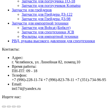
Запчасти для погрузчика ТО-18
Запчасти для погрузчиков Komatsu
Запчасти для грейдеров
Запчасти для Грейдера ДЗ-122
Запчасти для Грейдера ДЗ-98
Запчасти для импортной техники
Запчасти для Bobcat (Бобкэт)
Запчасти для спецтехники JCB
Фильтры для импортной техники
РВД, рукава высокого давления для спецтехники
Контакты:
Адрес:
г. Челябинск, ул. Линейная 82, помещ.10
Время работы:
ПН-ПТ: 09 - 18
Телефон:
+7 (996)-228-11-74 +7 (996)-823-78-11 +7 (351)-734-96-95
Email:
int174@yandex.ru
Ищите нас:
Страница
Страница
Страница
Вверх
YouTube
Viber
WhatsApp