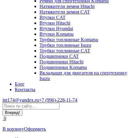
Ремни для спецтехники Komatsu
Натяжители ремня Hitachi
Натяжители ремня CAT
Втулки CAT
Втулки Hitachi
Втулки Hyundai
Втулки Komatsu
Трубки топливные Komatsu
Трубки топливные Isuzu
Трубки топливные CAT
Подшипники CAT
Подшипники Hitachi
Подшипники Komatsu
Вкладыши для двигателя на спецтехнику
Isuzu
Блог
Контакты
int174@yandex.ru
+7 (996)-228-11-74
Страница
Поиск:
WhatsApp
открывается
0
в
новом
В корзину
Оформить
окне