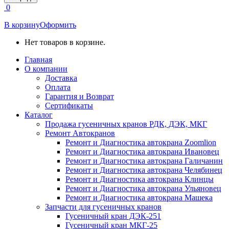
открывается
0
в
новом
В корзину
Оформить
окне
Нет товаров в корзине.
Главная
О компании
Доставка
Оплата
Гарантия и Возврат
Сертификаты
Каталог
Продажа гусеничных кранов РДК, ДЭК, МКГ
Ремонт Автокранов
Ремонт и Диагностика автокрана Zoomlion
Ремонт и Диагностика автокрана Ивановец
Ремонт и Диагностика автокрана Галичанин
Ремонт и Диагностика автокрана Челябинец
Ремонт и Диагностика автокрана Клинцы
Ремонт и Диагностика автокрана Ульяновец
Ремонт и Диагностика автокрана Машека
Запчасти для гусеничных кранов
Гусеничный кран ДЭК-251
Гусеничный кран МКГ-25