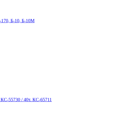
-170, Б-10, Б-10М
 КС-55730 / 40т. КС-65711