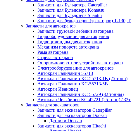
Запчасти для Бульдозера Caterpillar
Запчасти для Бульдозера Komatsu
Запчасти для Бульдозера Shantui
Запчасти для бульдозеров (тракторов) Т-130, Т
Запчасти для автокранов
Запчасти грузовой лебедки автокрана
Гидрооборудование для автокранов
Гидроцилиндры для автокранов
Механизм поворота автокрана
Рама автокрана
Стрела автокрана
Опорно-поворотное устройства автокрана
Электрооборудование для автокранов
Автокран Галичанин 55713
Автокран Галичанин КС-55713-1В (25 тонн)
Автокран Галичанин КС-55713-5В
Автокран Ивановец
Автокран Галичанин КС-55729 (32 тонны)
Автокран Челябинец КС-45721 (25 тонн) / 32т
Запчасти для экскаваторов
Запчасти для экскаваторов Caterpillar
Запчасти для экскаваторов Doosan
Датчики Doosan
Запчасти для экскаваторов Hitachi