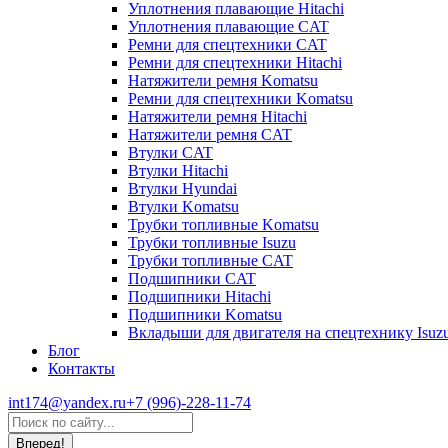
Уплотнения плавающие Hitachi
Уплотнения плавающие CAT
Ремни для спецтехники CAT
Ремни для спецтехники Hitachi
Натяжители ремня Komatsu
Ремни для спецтехники Komatsu
Натяжители ремня Hitachi
Натяжители ремня CAT
Втулки CAT
Втулки Hitachi
Втулки Hyundai
Втулки Komatsu
Трубки топливные Komatsu
Трубки топливные Isuzu
Трубки топливные CAT
Подшипники CAT
Подшипники Hitachi
Подшипники Komatsu
Вкладыши для двигателя на спецтехнику Isuz
Блог
Контакты
int174@yandex.ru
+7 (996)-228-11-74
Страница
Поиск:
WhatsApp