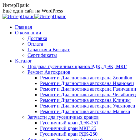
Перейти
ИнтерПрайс
к
Ещё один сайт на WordPress
содержанию
Главная
О компании
Доставка
Оплата
Гарантия и Возврат
Сертификаты
Каталог
Продажа гусеничных кранов РДК, ДЭК, МКГ
Ремонт Автокранов
Ремонт и Диагностика автокрана Zoomlion
Ремонт и Диагностика автокрана Ивановец
Ремонт и Диагностика автокрана Галичанин
Ремонт и Диагностика автокрана Челябинец
Ремонт и Диагностика автокрана Клинцы
Ремонт и Диагностика автокрана Ульяновец
Ремонт и Диагностика автокрана Машека
Запчасти для гусеничных кранов
Гусеничный кран ДЭК-251
Гусеничный кран МКГ-25
Гусеничный кран РДК-250
Запчасти для бульдозера (трактора)