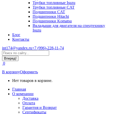
Трубки топливные Isuzu
Трубки топливные CAT
Подшипники CAT
Подшипники Hitachi
Подшипники Komatsu
Вкладыши для двигателя на спецтехнику
Isuzu
Блог
Контакты
int174@yandex.ru
+7 (996)-228-11-74
Страница
Поиск:
WhatsApp
открывается
0
в
новом
В корзину
Оформить
окне
Нет товаров в корзине.
Главная
О компании
Доставка
Оплата
Гарантия и Возврат
Сертификаты