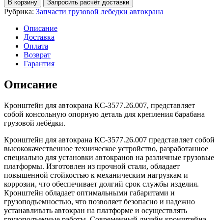
В корзину
Запросить расчёт доставки
для
Рубрика:
Запчасти грузовой лебедки автокрана
автокрана
КС-3577.26.007
Описание
Доставка
Оплата
Возврат
Гарантия
Описание
Кронштейн для автокрана КС-3577.26.007, представляет
собой консольную опорную деталь для крепления барабана
грузовой лебёдки.
Кронштейн для автокрана КС-3577.26.007 представляет собой
высококачественное техническое устройство, разработанное
специально для установки автокранов на различные грузовые
платформы. Изготовлен из прочной стали, обладает
повышенной стойкостью к механическим нагрузкам и
коррозии, что обеспечивает долгий срок службы изделия.
Кронштейн обладает оптимальными габаритами и
грузоподъемностью, что позволяет безопасно и надежно
устанавливать автокран на платформе и осуществлять
грузоподъемные работы. Современный дизайн кронштейна