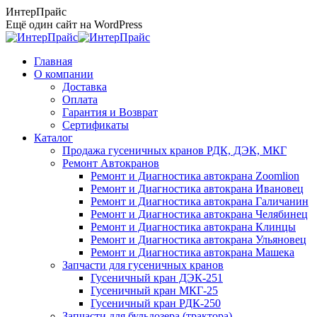
Перейти
ИнтерПрайс
к
Ещё один сайт на WordPress
содержанию
Главная
О компании
Доставка
Оплата
Гарантия и Возврат
Сертификаты
Каталог
Продажа гусеничных кранов РДК, ДЭК, МКГ
Ремонт Автокранов
Ремонт и Диагностика автокрана Zoomlion
Ремонт и Диагностика автокрана Ивановец
Ремонт и Диагностика автокрана Галичанин
Ремонт и Диагностика автокрана Челябинец
Ремонт и Диагностика автокрана Клинцы
Ремонт и Диагностика автокрана Ульяновец
Ремонт и Диагностика автокрана Машека
Запчасти для гусеничных кранов
Гусеничный кран ДЭК-251
Гусеничный кран МКГ-25
Гусеничный кран РДК-250
Запчасти для бульдозера (трактора)