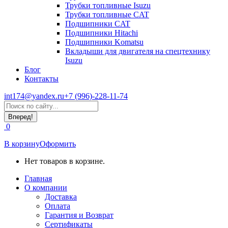
Трубки топливные Isuzu
Трубки топливные CAT
Подшипники CAT
Подшипники Hitachi
Подшипники Komatsu
Вкладыши для двигателя на спецтехнику
Isuzu
Блог
Контакты
int174@yandex.ru
+7 (996)-228-11-74
Страница
Поиск:
WhatsApp
открывается
0
в
новом
В корзину
Оформить
окне
Нет товаров в корзине.
Главная
О компании
Доставка
Оплата
Гарантия и Возврат
Сертификаты