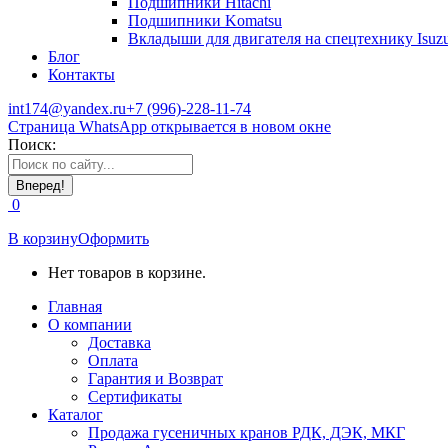
Подшипники Hitachi
Подшипники Komatsu
Вкладыши для двигателя на спецтехнику Isuz
Блог
Контакты
int174@yandex.ru
+7 (996)-228-11-74
Страница WhatsApp открывается в новом окне
Поиск:
0
В корзину
Оформить
Нет товаров в корзине.
Главная
О компании
Доставка
Оплата
Гарантия и Возврат
Сертификаты
Каталог
Продажа гусеничных кранов РДК, ДЭК, МКГ