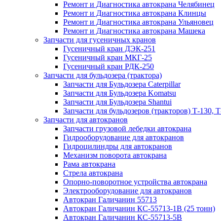
Ремонт и Диагностика автокрана Челябинец
Ремонт и Диагностика автокрана Клинцы
Ремонт и Диагностика автокрана Ульяновец
Ремонт и Диагностика автокрана Машека
Запчасти для гусеничных кранов
Гусеничный кран ДЭК-251
Гусеничный кран МКГ-25
Гусеничный кран РДК-250
Запчасти для бульдозера (трактора)
Запчасти для Бульдозера Caterpillar
Запчасти для Бульдозера Komatsu
Запчасти для Бульдозера Shantui
Запчасти для бульдозеров (тракторов) Т-130, Т
Запчасти для автокранов
Запчасти грузовой лебедки автокрана
Гидрооборудование для автокранов
Гидроцилиндры для автокранов
Механизм поворота автокрана
Рама автокрана
Стрела автокрана
Опорно-поворотное устройства автокрана
Электрооборудование для автокранов
Автокран Галичанин 55713
Автокран Галичанин КС-55713-1В (25 тонн)
Автокран Галичанин КС-55713-5В